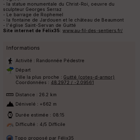
- la statue monumentale du Christ-Roi, oeuvre du
sculpteur Georges Serraz
- Le barrage de Rophemel
- la fontaine de Jardouen et le château de Beaumont
- l'église Saint-Servan de Guitté
Site internet de Félix35
:
www.au-fil-des-sentiers.fr/
Informations
Activité : Randonnée Pédestre
Départ
Ville la plus proche :
Guitté (cotes-d-armor)
Coordonnées :
48.2972 / -2.09561
Distance : 26.2 km
Dénivelé : +662 m
Durée estimée : 08:15
Difficulté : 4/5 Difficile
Topo proposé par
Félix35
20