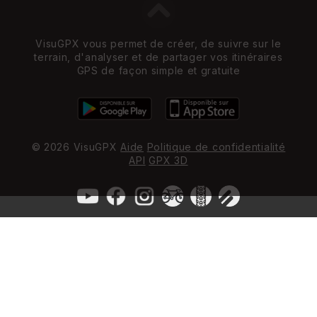
VisuGPX vous permet de créer, de suivre sur le
terrain, d'analyser et de partager vos itinéraires
GPS de façon simple et gratuite
© 2026 VisuGPX
Aide
Politique de confidentialité
API
GPX 3D