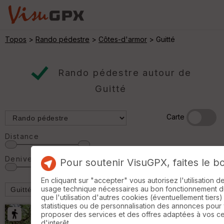
Topos
>
Rando pédestre
>
Côtes-d'armor
> Guitté
Rando pédestre autour de
Guitté
Carte
Distance
Denivelé
Pour soutenir VisuGPX, faites le b
En cliquant sur "accepter" vous autorisez l'utilisation 
usage technique nécessaires au bon fonctionnement du 
que l'utilisation d'autres cookies (éventuellement tiers)
statistiques ou de personnalisation des annonces pour
proposer des services et des offres adaptées à vos c
d'interêt.