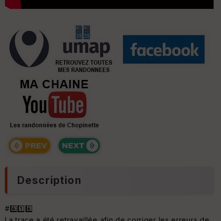
Description
#6️⃣1️⃣6️⃣
La trace a été retravaillée afin de corriger les erreurs de