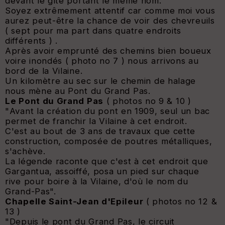
devant le gîte portant le même nom.
Soyez extrêmement attentif car comme moi vous
aurez peut-être la chance de voir des chevreuils
( sept pour ma part dans quatre endroits
différents ) .
Après avoir emprunté des chemins bien boueux
voire inondés ( photo no 7 ) nous arrivons au
bord de la Vilaine.
Un kilomètre au sec sur le chemin de halage
nous mène au Pont du Grand Pas.
Le Pont du Grand Pas
( photos no 9 & 10 )
"
Avant la création du pont en 1909, seul un bac
permet de franchir la Vilaine à cet endroit.
C'est au bout de 3 ans de travaux que cette
construction, composée de poutres métalliques,
s'achève.
La légende raconte que c'est à cet endroit que
Gargantua, assoiffé, posa un pied sur chaque
rive pour boire à la Vilaine, d'où le nom du
Grand-Pas
".
Chapelle Saint-Jean d'Epileur
( photos no 12 &
13 )
"
Depuis le pont du Grand Pas, le circuit