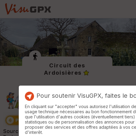
Circuit des
Ardoisières
Pour soutenir VisuGPX, faites le b
En cliquant sur "accepter" vous autorisez l'utilisation 
usage technique nécessaires au bon fonctionnement du 
que l'utilisation d'autres cookies (éventuellement tiers)
statistiques ou de personnalisation des annonces pour
proposer des services et des offres adaptées à vos c
Source de la randonnée :
Tourisme Pays de
d'interêt.