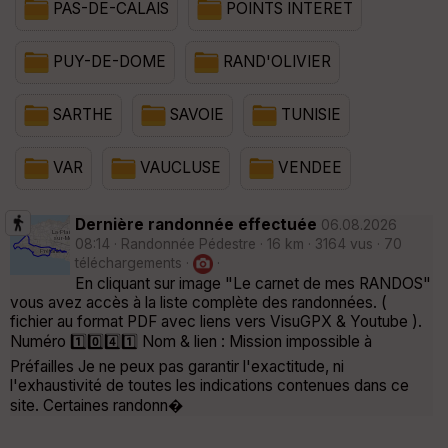
PAS-DE-CALAIS
POINTS INTERET
PUY-DE-DOME
RAND'OLIVIER
SARTHE
SAVOIE
TUNISIE
VAR
VAUCLUSE
VENDEE
Dernière randonnée effectuée
06.08.2026
08:14 · Randonnée Pédestre · 16 km · 3164 vus · 70
téléchargements ·
·
En cliquant sur image "Le carnet de mes RANDOS"
vous avez accès à la liste complète des randonnées. (
fichier au format PDF avec liens vers VisuGPX & Youtube ).
Numéro 1️⃣0️⃣4️⃣1️⃣ Nom & lien : Mission impossible à
Préfailles Je ne peux pas garantir l'exactitude, ni
l'exhaustivité de toutes les indications contenues dans ce
site. Certaines randonn�