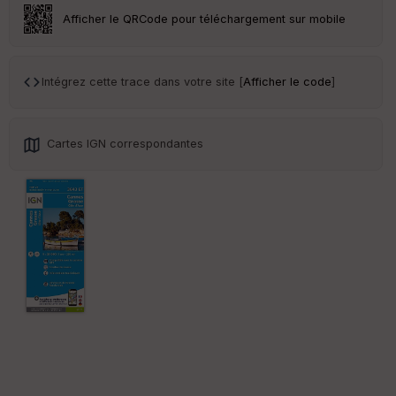
ar
Afficher le QRCode pour téléchargement sur mobile
en
ce
Intégrez cette trace dans votre site [
Afficher le code
]
Po
int
illé
s
Cartes IGN correspondantes
S
e
n
s
St
re
et
Vi
e
w