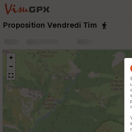
Proposition Vendredi Tim
+
m
+
−