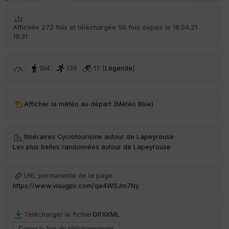
p
ar
t
Affichée 272 fois et téléchargée 50 fois depuis le 18.04.21
18:31
ar
ri
v
é
104
135
17 [
Légende
]
e
C
ou
Afficher la météo au départ (Météo Blue)
le
ur
Itinéraires Cyclotourisme autour de
Lapeyrouse
·
Les plus belles randonnées autour de Lapeyrouse
Ep
URL permanente de la page
ai
https://www.visugpx.com/qe4WSJm7Ny
ss
eu
r
Télécharger le fichier
GPX
KML