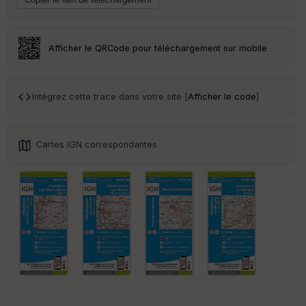
Tr
an
sp
ar
Afficher le QRCode pour téléchargement sur mobile
en
ce
Intégrez cette trace dans votre site [
Afficher le code
]
Po
int
illé
s
Cartes IGN correspondantes
S
e
n
s
St
re
et
Vi
e
w