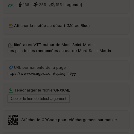
é
138
285
155 [
Légende
]
e
C
ou
Afficher la météo au départ (Météo Blue)
le
ur
Itinéraires VTT autour de
Mont-Saint-Martin
·
Les plus belles randonnées autour de Mont-Saint-Martin
Ep
URL permanente de la page
ai
https://www.visugpx.com/qLbujfT9yy
ss
eu
r
Télécharger le fichier
GPX
KML
Tr
an
sp
ar
Afficher le QRCode pour téléchargement sur mobile
en
ce