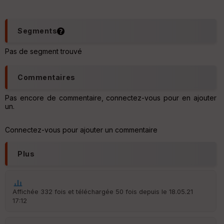
e
s
C
Segments
o
u
Pas de segment trouvé
v
er
tu
Commentaires
re
IG
N
Pas encore de commentaire, connectez-vous pour en ajouter
un.
Aff
ic
Connectez-vous pour ajouter un commentaire
he
r
d
Plus
é
p
ar
t
Affichée 332 fois et téléchargée 50 fois depuis le 18.05.21
17:12
ar
ri
v