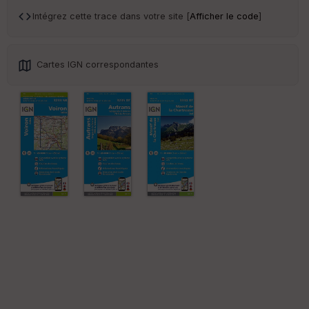
Intégrez cette trace dans votre site [
Afficher le code
]
Po
int
illé
s
Cartes IGN correspondantes
S
e
n
s
St
re
et
Vi
e
w