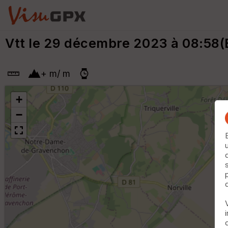
Vtt le 29 décembre 2023 à 08:58(
+
m
/
m
+
−