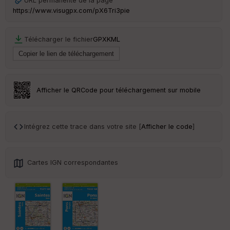
URL permanente de la page
ai
https://www.visugpx.com/pX6Tri3pie
ss
eu
r
Télécharger le fichier
GPX
KML
Tr
an
sp
ar
Afficher le QRCode pour téléchargement sur mobile
en
ce
Intégrez cette trace dans votre site [
Afficher le code
]
Po
int
illé
s
Cartes IGN correspondantes
S
e
n
s