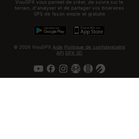
VisuGPX vous permet de créer, de suivre sur le
terrain, d'analyser et de partager vos itinéraires
GPS de façon simple et gratuite
© 2026 VisuGPX
Aide
Politique de confidentialité
API
GPX 3D