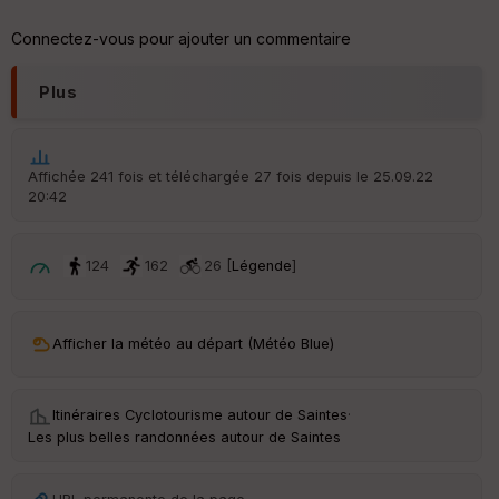
Aff
ic
Connectez-vous pour ajouter un commentaire
he
r
d
Plus
é
p
ar
t
Affichée 241 fois et téléchargée 27 fois depuis le 25.09.22
20:42
ar
ri
v
é
124
162
26 [
Légende
]
e
C
ou
Afficher la météo au départ (Météo Blue)
le
ur
Itinéraires Cyclotourisme autour de
Saintes
·
Les plus belles randonnées autour de Saintes
Ep