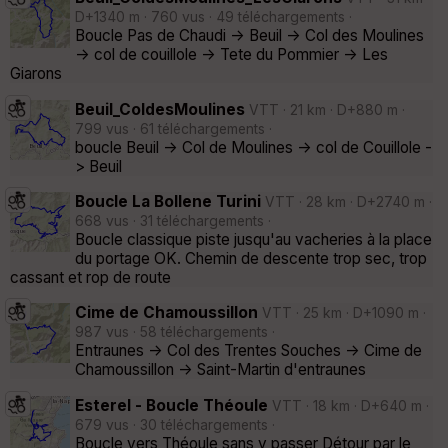
D+1340 m · 760 vus · 49 téléchargements ·
Boucle Pas de Chaudi -> Beuil -> Col des Moulines
-> col de couillole -> Tete du Pommier -> Les
Giarons
Beuil_ColdesMoulines
VTT · 21 km · D+880 m ·
799 vus · 61 téléchargements ·
boucle Beuil -> Col de Moulines -> col de Couillole -
> Beuil
Boucle La Bollene Turini
VTT · 28 km · D+2740 m ·
668 vus · 31 téléchargements ·
Boucle classique piste jusqu'au vacheries à la place
du portage OK. Chemin de descente trop sec, trop
cassant et rop de route
Cime de Chamoussillon
VTT · 25 km · D+1090 m ·
987 vus · 58 téléchargements ·
Entraunes -> Col des Trentes Souches -> Cime de
Chamoussillon -> Saint-Martin d'entraunes
Esterel - Boucle Théoule
VTT · 18 km · D+640 m ·
679 vus · 30 téléchargements ·
Boucle vers Théoule sans y passer Détour par le