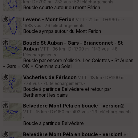
km · D+790 m · 783 vus · 52 téléchargements ·
Boucle courte autour du mont Férion
Levens - Mont Ferion
VTT · 21 km · D+960 m ·
1688 vus · 76 téléchargements ·
Boucle sympa autour du Mont Férion
Boucle St Auban - Gars - Brianconnet - St
Auban
VTT · 36 km · D+1700 m · 1143 vus · 48
téléchargements ·
Boucle par encore réalisée. Les Colettes - St Auban
- Gars = OK = Chemins du Soleil
Vacheries de Férisson
VTT · 18 km · D+1100 m ·
778 vus · 70 téléchargements ·
Boucle à partir de Belvédère et retour par
Berthemont les bains
Belvédère Mont Péla en boucle - version2
VTT · 15 km · D+1150 m · 493 vus · 29 téléchargements
·
Boucle à partir de Belvédère
Belvédère Mont Péla en boucle - version1
VTT