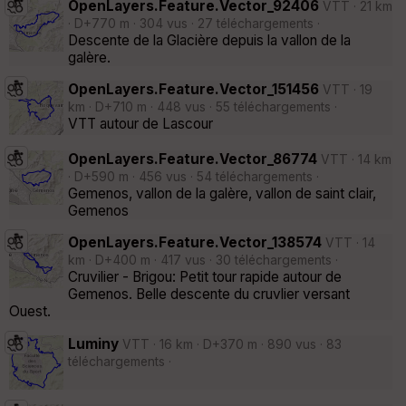
OpenLayers.Feature.Vector_92406
VTT · 21 km
· D+770 m · 304 vus · 27 téléchargements ·
Descente de la Glacière depuis la vallon de la
galère.
OpenLayers.Feature.Vector_151456
VTT · 19
km · D+710 m · 448 vus · 55 téléchargements ·
VTT autour de Lascour
OpenLayers.Feature.Vector_86774
VTT · 14 km
· D+590 m · 456 vus · 54 téléchargements ·
Gemenos, vallon de la galère, vallon de saint clair,
Gemenos
OpenLayers.Feature.Vector_138574
VTT · 14
km · D+400 m · 417 vus · 30 téléchargements ·
Cruvilier - Brigou: Petit tour rapide autour de
Gemenos. Belle descente du cruvlier versant
Ouest.
Luminy
VTT · 16 km · D+370 m · 890 vus · 83
téléchargements ·