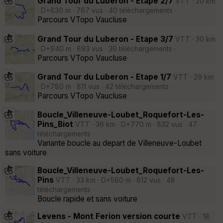
Grand Tour du Luberon - Etape 2/7
VTT · 20 km
· D+630 m · 767 vus · 40 téléchargements ·
Parcours VTopo Vaucluse
Grand Tour du Luberon - Etape 3/7
VTT · 30 km
· D+940 m · 893 vus · 36 téléchargements ·
Parcours VTopo Vaucluse
Grand Tour du Luberon - Etape 1/7
VTT · 29 km
· D+780 m · 811 vus · 42 téléchargements ·
Parcours VTopo Vaucluse
Boucle_Villeneuve-Loubet_Roquefort-Les-
Pins_Biot
VTT · 36 km · D+770 m · 832 vus · 47
téléchargements ·
Variante boucle au depart de Villeneuve-Loubet
sans voiture
Boucle_Villeneuve-Loubet_Roquefort-Les-
Pins
VTT · 33 km · D+580 m · 812 vus · 48
téléchargements ·
Boucle rapide et sans voiture
Levens - Mont Ferion version courte
VTT · 18