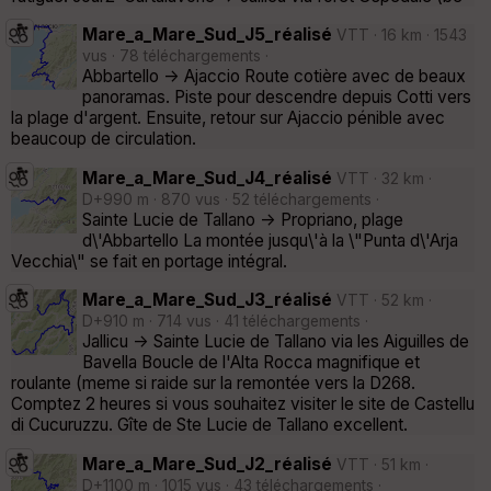
Mare_a_Mare_Sud_J5_réalisé
VTT · 16 km · 1543
vus · 78 téléchargements ·
Abbartello -> Ajaccio Route cotière avec de beaux
panoramas. Piste pour descendre depuis Cotti vers
la plage d'argent. Ensuite, retour sur Ajaccio pénible avec
beaucoup de circulation.
Mare_a_Mare_Sud_J4_réalisé
VTT · 32 km ·
D+990 m · 870 vus · 52 téléchargements ·
Sainte Lucie de Tallano -> Propriano, plage
d\'Abbartello La montée jusqu\'à la \"Punta d\'Arja
Vecchia\" se fait en portage intégral.
Mare_a_Mare_Sud_J3_réalisé
VTT · 52 km ·
D+910 m · 714 vus · 41 téléchargements ·
Jallicu -> Sainte Lucie de Tallano via les Aiguilles de
Bavella Boucle de l'Alta Rocca magnifique et
roulante (meme si raide sur la remontée vers la D268.
Comptez 2 heures si vous souhaitez visiter le site de Castellu
di Cucuruzzu. Gîte de Ste Lucie de Tallano excellent.
Mare_a_Mare_Sud_J2_réalisé
VTT · 51 km ·
D+1100 m · 1015 vus · 43 téléchargements ·