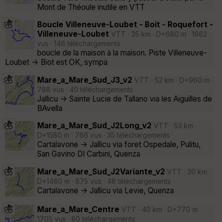
Mont de Théoule inutile en VTT
Boucle Villeneuve-Loubet - Boit - Roquefort -
Villeneuve-Loubet
VTT · 35 km · D+680 m · 1662
vus · 146 téléchargements ·
boucle de la maison à la maison. Piste Villeneuve-
Loubet -> Biot est OK, sympa
Mare_a_Mare_Sud_J3_v2
VTT · 52 km · D+960 m ·
788 vus · 40 téléchargements ·
Jallicu -> Sainte Lucie de Tallano via les Aiguilles de
BAvella
Mare_a_Mare_Sud_J2Long_v2
VTT · 53 km ·
D+1580 m · 766 vus · 35 téléchargements ·
Cartalavone -> Jallicu via foret Ospedale, Pulitu,
San Gavino DI Carbini, Quenza
Mare_a_Mare_Sud_J2Variante_v2
VTT · 30 km ·
D+1460 m · 875 vus · 48 téléchargements ·
Cartalavone -> Jallicu via Levie, Quenza
Mare_a_Mare_Centre
VTT · 40 km · D+770 m ·
1705 vus · 80 téléchargements ·