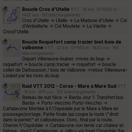
Boucle Cros d'Utelle
VTT · 18 km · D+1400 m ·
1432 vus · 89 téléchargements ·
Cros d'Utelle -> Utelle -> La Madone d'Utele -> Col
d'Ambellarte -> Col Moutete -> La Vilette ->
Crosd'Utelle
Boucle Roquefort camp tracier biot bois de
valbonne
VTT · 32 km · D+560 m · 1820 vus · 165
téléchargements ·
Depart Villeneuve-loubet ->rives du loup ->
roquefort -> boucle camp tracier -> roquefort -> boucle
collet de Darbousson / bois de Valbonne ->retour Villeneuve-
Loubet par les rives du loup
Raid VTT 2012 - Corse - Mare à Mare Sud
VTT
· 16 km · 4111 vus · 150 téléchargements ·
Bateau de nuit Nice -> Bastia Jour 1: Transfert bus
Bastia -> Porto-Vecchio Porto-Vecchio ->
Cartalavone Montée à l\'Ospédale par le Mare à Mare en
poussage/portage. Partie finale qui coupe la route \"droit
dans la pente\" et caillouteuse. Donc, final par la route.
Chemin l\'Ospédale -> Cartalavone non tenté car chaleur et
fatigue. Jour2: Cartalavone -> Jallicu via foret Ospedale (be