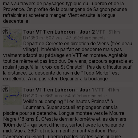
mais au travers de paysages typique du Luberon et de la
Provence. On profite de la boulangerie de Saignon pour se
rafraichir et acheter à manger. Vient ensuite la longue
descente le l
Tour VTT en Luberon - Jour 2
VTT · 51 km ·
D+1350 m · 507 vus · 47 téléchargements ·
Départ de Cereste en direction de Viens (très beau
village). Itinéraire parfait en descente mais pas
vraiment adapté au pédalage en VTT en montée. Agréable
tout de même et pas trop dur. De viens, parcours agréable et
roulant jusqu'à la "croix de St Christol". Pas de difficulté sauf
la distance. La descente du ravin de "Fodo Morto" est
excellente. A ne pas rater. Déjeuner à la boulange
Tour VTT en Luberon - Jour 1
VTT · 41 km ·
D+1210 m · 669 vus · 54 téléchargements ·
Veillée au camping "Les hautes Prairies" à
Lourmarin. Super accueil et plongeon dans la
piscine pour se détendre. Longue montée vers le Mourre
Nègre (18 kms !). C'est le dernier kilomètre et les derniers
100m de D+ qui sont difficiles, surtout avec la chaleur de
midi. Vue à 360° et notamment le mont Ventoux. Puis
traversée du Grand Luberon par les crêtes sans aucune