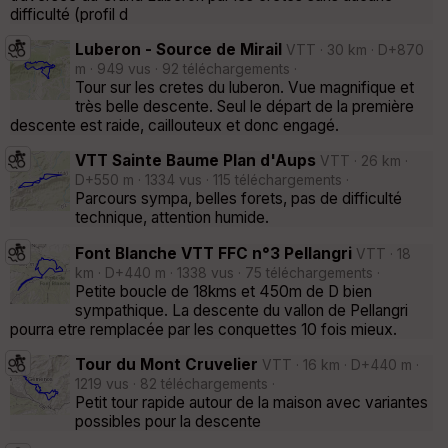
difficulté (profil d
Luberon - Source de Mirail
VTT · 30 km · D+870
m · 949 vus · 92 téléchargements ·
Tour sur les cretes du luberon. Vue magnifique et
très belle descente. Seul le départ de la première
descente est raide, caillouteux et donc engagé.
VTT Sainte Baume Plan d'Aups
VTT · 26 km ·
D+550 m · 1334 vus · 115 téléchargements ·
Parcours sympa, belles forets, pas de difficulté
technique, attention humide.
Font Blanche VTT FFC n°3 Pellangri
VTT · 18
km · D+440 m · 1338 vus · 75 téléchargements ·
Petite boucle de 18kms et 450m de D bien
sympathique. La descente du vallon de Pellangri
pourra etre remplacée par les conquettes 10 fois mieux.
Tour du Mont Cruvelier
VTT · 16 km · D+440 m ·
1219 vus · 82 téléchargements ·
Petit tour rapide autour de la maison avec variantes
possibles pour la descente