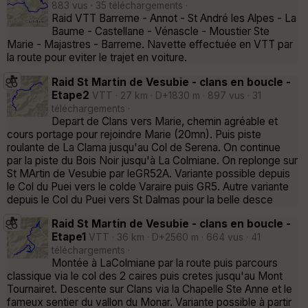
883 vus · 35 téléchargements ·
Raid VTT Barreme - Annot - St André les Alpes - La
Baume - Castellane - Vénascle - Moustier Ste
Marie - Majastres - Barreme. Navette effectuée en VTT par
la route pour eviter le trajet en voiture.
Raid St Martin de Vesubie - clans en boucle -
Etape2
VTT · 27 km · D+1830 m · 897 vus · 31
téléchargements ·
Depart de Clans vers Marie, chemin agréable et
cours portage pour rejoindre Marie (20mn). Puis piste
roulante de La Clama jusqu'au Col de Serena. On continue
par la piste du Bois Noir jusqu'à La Colmiane. On replonge sur
St MArtin de Vesubie par leGR52A. Variante possible depuis
le Col du Puei vers le colde Varaire puis GR5. Autre variante
depuis le Col du Puei vers St Dalmas pour la belle desce
Raid St Martin de Vesubie - clans en boucle -
Etape1
VTT · 36 km · D+2560 m · 664 vus · 41
téléchargements ·
Montée à LaColmiane par la route puis parcours
classique via le col des 2 caires puis cretes jusqu'au Mont
Tournairet. Descente sur Clans via la Chapelle Ste Anne et le
fameux sentier du vallon du Monar. Variante possible à partir