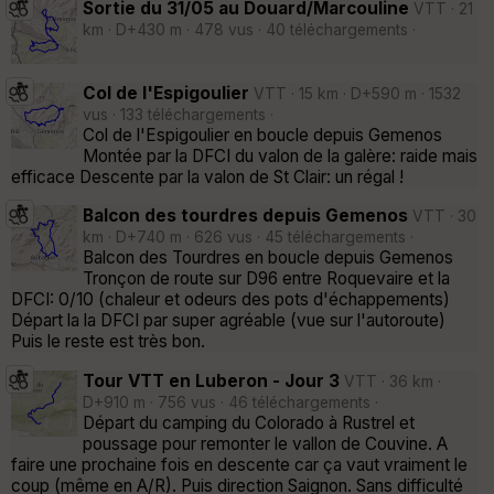
Sortie du 31/05 au Douard/Marcouline
VTT · 21
km · D+430 m · 478 vus · 40 téléchargements ·
Col de l'Espigoulier
VTT · 15 km · D+590 m · 1532
vus · 133 téléchargements ·
Col de l'Espigoulier en boucle depuis Gemenos
Montée par la DFCI du valon de la galère: raide mais
efficace Descente par la valon de St Clair: un régal !
Balcon des tourdres depuis Gemenos
VTT · 30
km · D+740 m · 626 vus · 45 téléchargements ·
Balcon des Tourdres en boucle depuis Gemenos
Tronçon de route sur D96 entre Roquevaire et la
DFCI: 0/10 (chaleur et odeurs des pots d'échappements)
Départ la la DFCI par super agréable (vue sur l'autoroute)
Puis le reste est très bon.
Tour VTT en Luberon - Jour 3
VTT · 36 km ·
D+910 m · 756 vus · 46 téléchargements ·
Départ du camping du Colorado à Rustrel et
poussage pour remonter le vallon de Couvine. A
faire une prochaine fois en descente car ça vaut vraiment le
coup (même en A/R). Puis direction Saignon. Sans difficulté