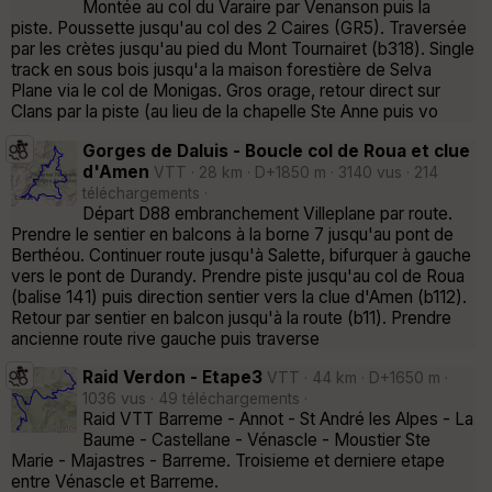
Montée au col du Varaire par Venanson puis la
piste. Poussette jusqu'au col des 2 Caires (GR5). Traversée
par les crètes jusqu'au pied du Mont Tournairet (b318). Single
track en sous bois jusqu'a la maison forestière de Selva
Plane via le col de Monigas. Gros orage, retour direct sur
Clans par la piste (au lieu de la chapelle Ste Anne puis vo
Gorges de Daluis - Boucle col de Roua et clue
d'Amen
VTT · 28 km · D+1850 m · 3140 vus · 214
téléchargements ·
Départ D88 embranchement Villeplane par route.
Prendre le sentier en balcons à la borne 7 jusqu'au pont de
Berthéou. Continuer route jusqu'à Salette, bifurquer à gauche
vers le pont de Durandy. Prendre piste jusqu'au col de Roua
(balise 141) puis direction sentier vers la clue d'Amen (b112).
Retour par sentier en balcon jusqu'à la route (b11). Prendre
ancienne route rive gauche puis traverse
Raid Verdon - Etape3
VTT · 44 km · D+1650 m ·
1036 vus · 49 téléchargements ·
Raid VTT Barreme - Annot - St André les Alpes - La
Baume - Castellane - Vénascle - Moustier Ste
Marie - Majastres - Barreme. Troisieme et derniere etape
entre Vénascle et Barreme.