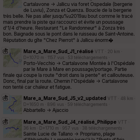
Cartalavone -> Jallicu via foret Ospedale (bergerie
de Luviu), Zonza et Quenza. Boucle de la bergerie
très belle. Ne pas aller jusqu%u2019au bout comme le tracé
mais prendre la piste qui raccourci et évite un poussage
d'1/4 d'heure. Restaurant "Le Randonneur" à Zonza très
bon. Baignade sous le pont dans le ruisseau de Saint-Antoine.
Réputation du gîte "Chez Pierrot" à Jallicu énorm�
Mare_a_Mare_Sud_J1_réalisé
VTT · 20 km ·
D+1070 m · 1157 vus · 53 téléchargements ·
Porto-Vecchio -> Cartalavone Montée à l'Ospédale
par le Mare à Mare en poussage/portage. Partie
finale qui coupe la route "droit dans la pente" et caillouteuse.
Donc, final par la route. Chemin l'Ospédale -> Cartalavone
non tenté car chaleur et fatigue.
Mare_a_Mare_Sud_J5_v2_updated
VTT · 48 km ·
D+1650 m · 896 vus · 59 téléchargements ·
Abbartello -> Ajaccio
Mare_a_Mare_Sud_J4_réalisé_Philippe
VTT ·
36 km · D+1710 m · 957 vus · 38 téléchargements ·
Sainte Lucie de Tallano -> Propriano, plage
d'Abbartello La montée jusqu'à la "Punta d'Arja