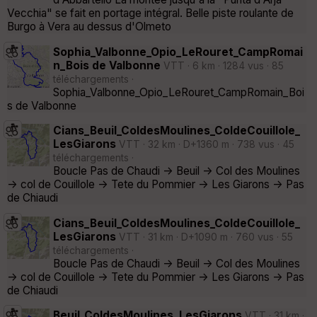
Vecchia" se fait en portage intégral. Belle piste roulante de
Burgo à Vera au dessus d'Olmeto
Sophia_Valbonne_Opio_LeRouret_CampRomai
n_Bois de Valbonne
VTT · 6 km · 1284 vus · 85
téléchargements ·
Sophia_Valbonne_Opio_LeRouret_CampRomain_Boi
s de Valbonne
Cians_Beuil_ColdesMoulines_ColdeCouillole_
LesGiarons
VTT · 32 km · D+1360 m · 738 vus · 45
téléchargements ·
Boucle Pas de Chaudi -> Beuil -> Col des Moulines
-> col de Couillole -> Tete du Pommier -> Les Giarons -> Pas
de Chiaudi
Cians_Beuil_ColdesMoulines_ColdeCouillole_
LesGiarons
VTT · 31 km · D+1090 m · 760 vus · 55
téléchargements ·
Boucle Pas de Chaudi -> Beuil -> Col des Moulines
-> col de Couillole -> Tete du Pommier -> Les Giarons -> Pas
de Chiaudi
Beuil_ColdesMoulines_LesGiarons
VTT · 31 km ·