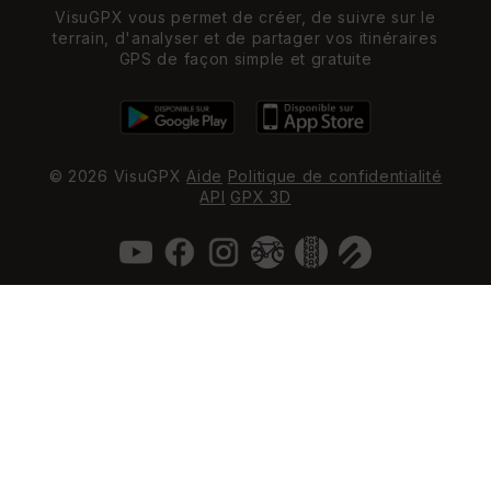
VisuGPX vous permet de créer, de suivre sur le
terrain, d'analyser et de partager vos itinéraires
GPS de façon simple et gratuite
© 2026 VisuGPX
Aide
Politique de confidentialité
API
GPX 3D