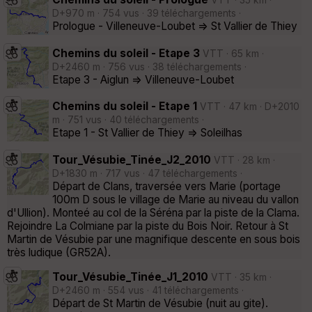
VTT · 35 km ·
D+970 m · 754 vus · 39 téléchargements ·
Prologue - Villeneuve-Loubet => St Vallier de Thiey
Chemins du soleil - Etape 3
VTT · 65 km ·
D+2460 m · 756 vus · 38 téléchargements ·
Etape 3 - Aiglun => Villeneuve-Loubet
Chemins du soleil - Etape 1
VTT · 47 km · D+2010
m · 751 vus · 40 téléchargements ·
Etape 1 - St Vallier de Thiey => Soleilhas
Tour_Vésubie_Tinée_J2_2010
VTT · 28 km ·
D+1830 m · 717 vus · 47 téléchargements ·
Départ de Clans, traversée vers Marie (portage
100m D sous le village de Marie au niveau du vallon
d'Ullion). Monteé au col de la Séréna par la piste de la Clama.
Rejoindre La Colmiane par la piste du Bois Noir. Retour à St
Martin de Vésubie par une magnifique descente en sous bois
très ludique (GR52A).
Tour_Vésubie_Tinée_J1_2010
VTT · 35 km ·
D+2460 m · 554 vus · 41 téléchargements ·
Départ de St Martin de Vésubie (nuit au gite).