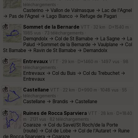
téléchargements ·
Casterino -> Vallon de Valmasque -> Lac de l'Agnel
-> Pas de l'Agnel -> Lago Bianco -> Refuge de Pagari
Sommet de la Bernarde
VTT · 32 km · D+1540 m ·
1985 vus · 73 téléchargements ·
Demqndolx -> Col de St Barnabe -> La Sagne -> La
Palud ->Sommet de la Bernarde -> Vaulplane -> Col
St Barnabe -> Ravin de St Barnabe -> Demandolx
Entrevaux
VTT · 29 km · D+1460 m · 1497 vus · 98
téléchargements ·
Entrevaux -> Col du Buis -> Col du Trebuchet ->
Entrevaux
Castellane
VTT · 22 km · D+990 m · 1048 vus · 55
téléchargements ·
Castellane -> Brandis -> Castellane
Ruines de Rocca Sparviera
VTT · 28 km · D+1840
m · 2131 vus · 82 téléchargements ·
Coaraze -> Col du Savel/St Roch/de la Porte
(route) -> Col de Lobe -> Col de l'Autaret -> Ruine
de Rocca Sparviera -> Coaraze