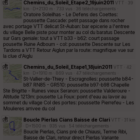
Chemins_du_Soleil_Etape2_19juin2011
VTT · 39
km · D+2130 m · 733 vus · 36 téléchargements ·
Oratoire Soleilhas - Le Defens des Coettes:
poussette Cascade: petit passage dans rocher
avec portage VTT delicat St-Auban: bar epicerie a l'entree
du village Belle piste pour monter au col du baratus Descente
sur Gars geniale: tout a VTT b33 - b62: court passage
pousette Ruine Adboum - col: poussette Descente sur Les
Tardons a VTT Retour Aiglun par la route: magnifique vue sur
la clue d'Aiglu
Chemins_du_Soleil_Etape1_18juin2011
VTT · 42
km · D+1910 m · 869 vus · 47 téléchargements ·
St-Vallier-de-Thiey - Escragnolles: poussette b84-
b87 RN85 - GR510: poussette b97-b98 Chapelle
Ste Brigitte - Ruines vieux Seranon: poussette Valderoure -
Altitude 1213m: pousette La Foux: point d'eau au lavoir au
sommet du village Col des portes: poussette Pierrefeu - Les
Moulieres arrivee du col
Boucle Pierlas Cians Baisse de Clari
VTT · 31 km
· D+1500 m · 935 vus · 54 téléchargements ·
Boucle Pierlas, Cians pré de Chiausi, Terme Ribi,
Baisse de Clari, retour direct Pierlas Variante