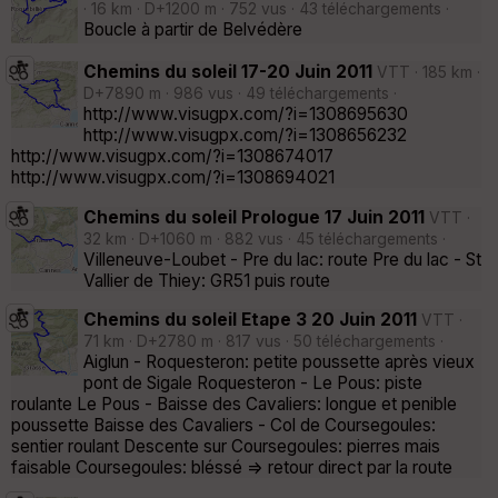
· 16 km · D+1200 m · 752 vus · 43 téléchargements ·
Boucle à partir de Belvédère
Chemins du soleil 17-20 Juin 2011
VTT · 185 km ·
D+7890 m · 986 vus · 49 téléchargements ·
http://www.visugpx.com/?i=1308695630
http://www.visugpx.com/?i=1308656232
http://www.visugpx.com/?i=1308674017
http://www.visugpx.com/?i=1308694021
Chemins du soleil Prologue 17 Juin 2011
VTT ·
32 km · D+1060 m · 882 vus · 45 téléchargements ·
Villeneuve-Loubet - Pre du lac: route Pre du lac - St
Vallier de Thiey: GR51 puis route
Chemins du soleil Etape 3 20 Juin 2011
VTT ·
71 km · D+2780 m · 817 vus · 50 téléchargements ·
Aiglun - Roquesteron: petite poussette après vieux
pont de Sigale Roquesteron - Le Pous: piste
roulante Le Pous - Baisse des Cavaliers: longue et penible
poussette Baisse des Cavaliers - Col de Coursegoules:
sentier roulant Descente sur Coursegoules: pierres mais
faisable Coursegoules: bléssé => retour direct par la route