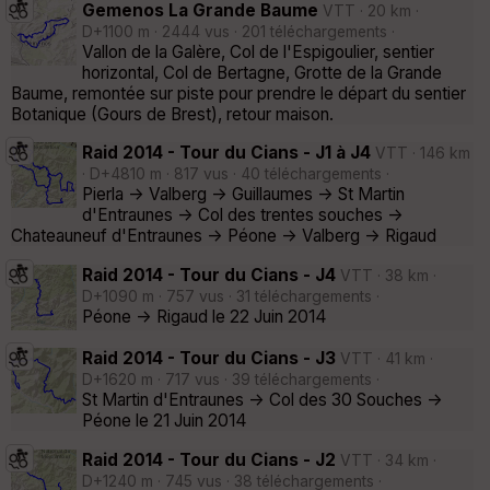
Gemenos La Grande Baume
VTT · 20 km ·
D+1100 m · 2444 vus · 201 téléchargements ·
Vallon de la Galère, Col de l'Espigoulier, sentier
horizontal, Col de Bertagne, Grotte de la Grande
Baume, remontée sur piste pour prendre le départ du sentier
Botanique (Gours de Brest), retour maison.
Raid 2014 - Tour du Cians - J1 à J4
VTT · 146 km
· D+4810 m · 817 vus · 40 téléchargements ·
Pierla -> Valberg -> Guillaumes -> St Martin
d'Entraunes -> Col des trentes souches ->
Chateauneuf d'Entraunes -> Péone -> Valberg -> Rigaud
Raid 2014 - Tour du Cians - J4
VTT · 38 km ·
D+1090 m · 757 vus · 31 téléchargements ·
Péone -> Rigaud le 22 Juin 2014
Raid 2014 - Tour du Cians - J3
VTT · 41 km ·
D+1620 m · 717 vus · 39 téléchargements ·
St Martin d'Entraunes -> Col des 30 Souches ->
Péone le 21 Juin 2014
Raid 2014 - Tour du Cians - J2
VTT · 34 km ·
D+1240 m · 745 vus · 38 téléchargements ·