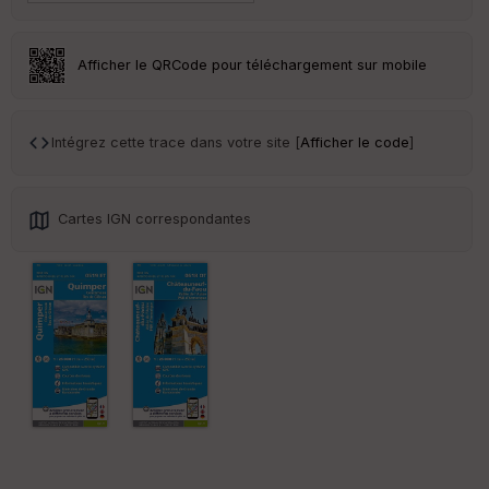
Tr
an
sp
ar
Afficher le QRCode pour téléchargement sur mobile
en
ce
Intégrez cette trace dans votre site [
Afficher le code
]
Po
int
illé
s
Cartes IGN correspondantes
S
e
n
s
St
re
et
Vi
e
w