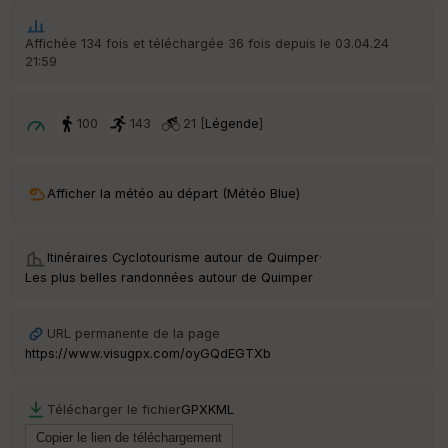
ar
t
Affichée 134 fois et téléchargée 36 fois depuis le 03.04.24
21:59
ar
ri
v
é
100
143
21 [
Légende
]
e
C
ou
Afficher la météo au départ (Météo Blue)
le
ur
Itinéraires Cyclotourisme autour de
Quimper
·
Les plus belles randonnées autour de Quimper
Ep
URL permanente de la page
ai
https://www.visugpx.com/oyGQdEGTXb
ss
eu
r
Télécharger le fichier
GPX
KML