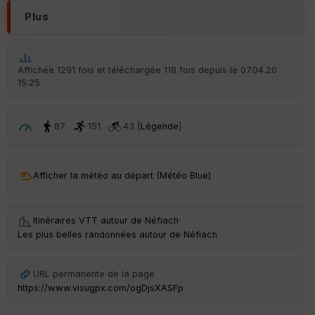
d
Plus
é
p
ar
t
Affichée 1291 fois et téléchargée 118 fois depuis le 07.04.20
15:25
ar
ri
v
é
87
151
43 [
Légende
]
e
C
ou
Afficher la météo au départ (Météo Blue)
le
ur
Itinéraires VTT autour de
Néfiach
·
Les plus belles randonnées autour de Néfiach
Ep
URL permanente de la page
ai
https://www.visugpx.com/ogDjsXASFp
ss
eu