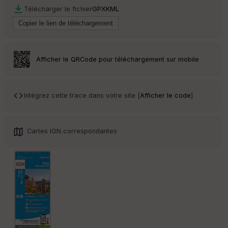
r
Télécharger le fichier
GPX
KML
Tr
an
sp
ar
Afficher le QRCode pour téléchargement sur mobile
en
ce
Intégrez cette trace dans votre site [
Afficher le code
]
Po
int
illé
s
Cartes IGN correspondantes
S
e
n
s
St
re
et