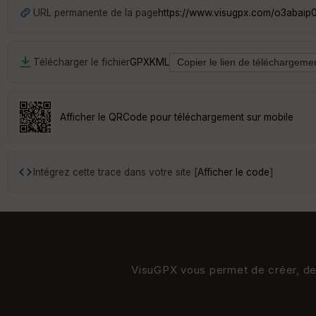
URL permanente de la page
https://www.visugpx.com/o3abaip
Télécharger le fichier
GPX
KML
Afficher le QRCode pour téléchargement sur mobile
Intégrez cette trace dans votre site [
Afficher le code
]
VisuGPX vous permet de créer, de s