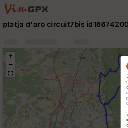
platja d'aro circuit7bis id166742
+
m
+
−