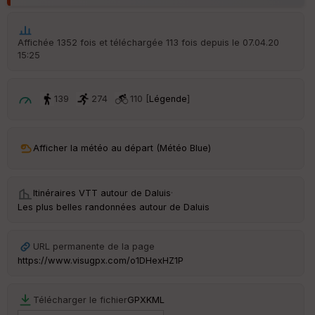
p
ar
t
Affichée 1352 fois et téléchargée 113 fois depuis le 07.04.20
15:25
ar
ri
v
é
139
274
110 [
Légende
]
e
C
ou
Afficher la météo au départ (Météo Blue)
le
ur
Itinéraires VTT autour de
Daluis
·
Les plus belles randonnées autour de Daluis
Ep
URL permanente de la page
ai
https://www.visugpx.com/o1DHexHZ1P
ss
eu
r
Télécharger le fichier
GPX
KML