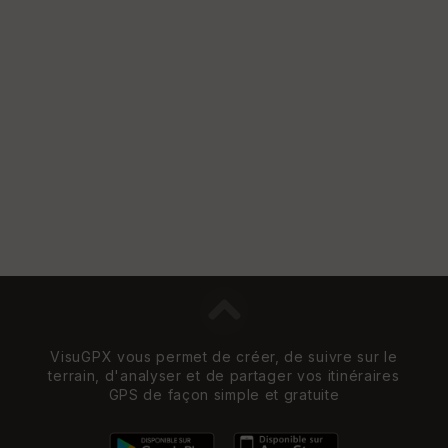
w
VisuGPX vous permet de créer, de suivre sur le
terrain, d'analyser et de partager vos itinéraires
GPS de façon simple et gratuite