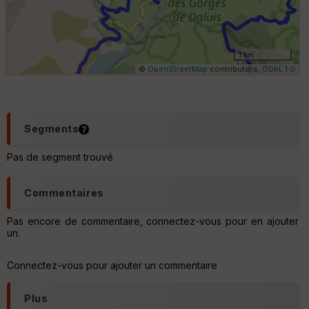
ki
lo
m
ét
ri
1 km
q
©
OpenStreetMap
contributors,
ODbL 1.0
u
e
s
C
Segments
o
u
Pas de segment trouvé
v
er
tu
Commentaires
re
IG
N
Pas encore de commentaire, connectez-vous pour en ajouter
un.
Aff
ic
Connectez-vous pour ajouter un commentaire
he
r
d
Plus
é