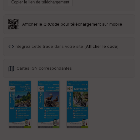
Tr
an
sp
ar
Afficher le QRCode pour téléchargement sur mobile
en
ce
Intégrez cette trace dans votre site [
Afficher le code
]
Po
int
illé
s
Cartes IGN correspondantes
S
e
n
s
St
re
et
Vi
e