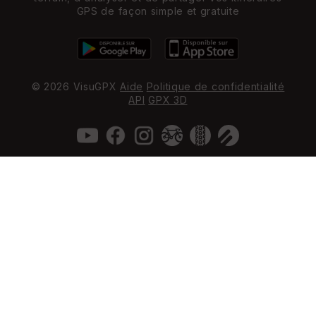
GPS de façon simple et gratuite
© 2026 VisuGPX
Aide
Politique de confidentialité
API
GPX 3D