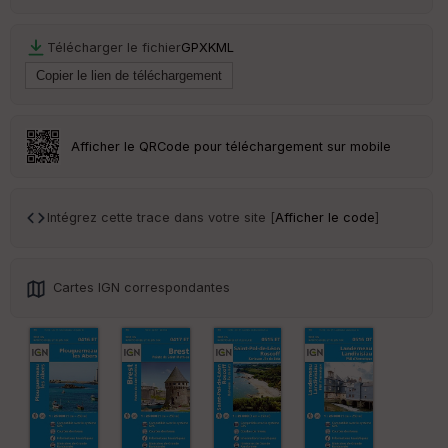
eu
r
Télécharger le fichier
GPX
KML
Tr
an
sp
ar
Afficher le QRCode pour téléchargement sur mobile
en
ce
Intégrez cette trace dans votre site [
Afficher le code
]
Po
int
illé
s
Cartes IGN correspondantes
S
e
n
s
St