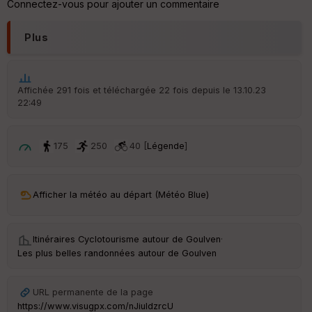
Connectez-vous pour ajouter un commentaire
he
r
d
Plus
é
p
ar
t
Affichée 291 fois et téléchargée 22 fois depuis le 13.10.23
22:49
ar
ri
v
é
175
250
40 [
Légende
]
e
C
ou
Afficher la météo au départ (Météo Blue)
le
ur
Itinéraires Cyclotourisme autour de
Goulven
·
Les plus belles randonnées autour de Goulven
Ep
URL permanente de la page
ai
https://www.visugpx.com/nJiuIdzrcU
ss