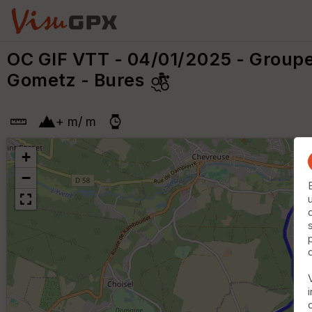
OC GIF VTT - 04/01/2025 - Groupe 1
Gometz - Bures
+
m
/
m
+
−