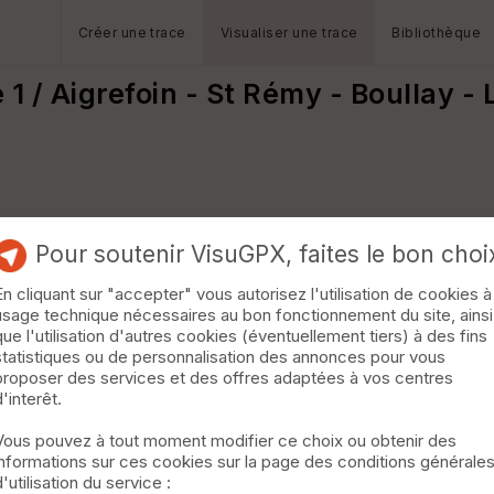
Créer une trace
Visualiser une trace
Bibliothèque
 / Aigrefoin - St Rémy - Boullay - 
Pour soutenir VisuGPX, faites le bon choi
En cliquant sur "accepter" vous autorisez l'utilisation de cookies à
usage technique nécessaires au bon fonctionnement du site, ainsi
que l'utilisation d'autres cookies (éventuellement tiers) à des fins
statistiques ou de personnalisation des annonces pour vous
proposer des services et des offres adaptées à vos centres
d'interêt.
Vous pouvez à tout moment modifier ce choix ou obtenir des
informations sur ces cookies sur la page des conditions générale
d'utilisation du service :