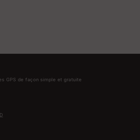
St
re
et
Vi
e
w
res GPS de façon simple et gratuite
D