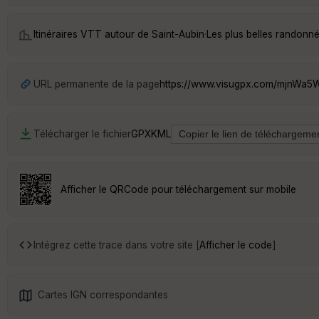
Itinéraires VTT autour de
Saint-Aubin
·
Les plus belles randonn
URL permanente de la page
https://www.visugpx.com/mjnWa
Télécharger le fichier
GPX
KML
Afficher le QRCode pour téléchargement sur mobile
Intégrez cette trace dans votre site [
Afficher le code
]
Cartes IGN correspondantes