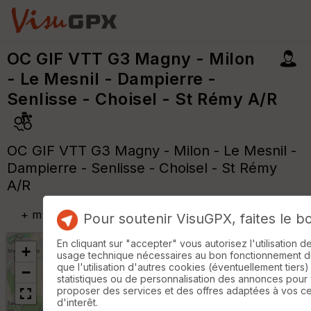
OC GIF VTT G3 Magny - Milon
- Le Mesnil - Dampierre -
Senlisse - Choisel - St Rémy A/R
OC GIF VTT G3 Magny - Milon - Le Mesnil -
Dampierre - Senlisse - Choisel - St Rémy
A/R
+
m
Pour soutenir VisuGPX, faites le b
En cliquant sur "accepter" vous autorisez l'utilisation 
+
usage technique nécessaires au bon fonctionnement du 
que l'utilisation d'autres cookies (éventuellement tiers)
−
statistiques ou de personnalisation des annonces pour
proposer des services et des offres adaptées à vos c
d'interêt.