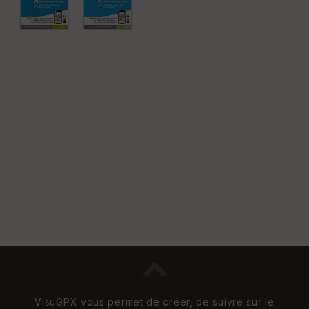
St
re
et
Vi
e
w
VisuGPX vous permet de créer, de suivre sur le