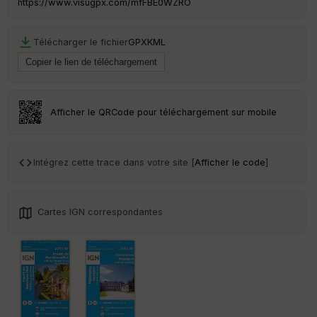
https://www.visugpx.com/mfFBE0WZRO
ss
eu
r
Télécharger le fichier
GPX
KML
Tr
an
sp
ar
Afficher le QRCode pour téléchargement sur mobile
en
ce
Intégrez cette trace dans votre site [
Afficher le code
]
Po
int
illé
s
Cartes IGN correspondantes
S
e
n
s