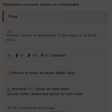
ic
Connectez-vous pour ajouter un commentaire
he
r
d
Plus
é
p
ar
t
Affichée 133 fois et téléchargée 17 fois depuis le 22.06.25
09:54
ar
ri
v
é
117
176
40 [
Légende
]
e
C
ou
Afficher la météo au départ (Météo Blue)
le
ur
Itinéraires VTT autour de
Saint-Aubin
·
Les plus belles randonnées autour de Saint-Aubin
Ep
URL permanente de la page
ai