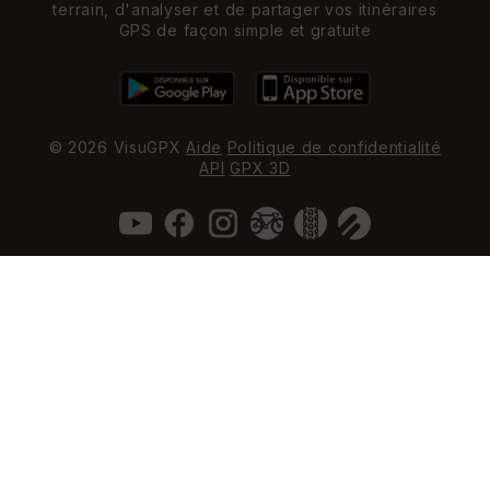
terrain, d'analyser et de partager vos itinéraires
GPS de façon simple et gratuite
© 2026 VisuGPX
Aide
Politique de confidentialité
API
GPX 3D