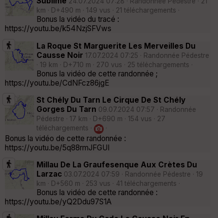
Sublime
24.07.2024 07:28 · Randonnée Pédestre · 21
km · D+490 m · 149 vus · 21 téléchargements ·
Bonus la vidéo du tracé :
https://youtu.be/k54NzjSFVws
La Roque St Marguerite Les Merveilles Du
Causse Noir
17.07.2024 07:25 · Randonnée Pédestre
· 19 km · D+710 m · 270 vus · 25 téléchargements ·
Bonus la vidéo de cette randonnée ;
https://youtu.be/CdNFcz86jgE
St Chély Du Tarn Le Cirque De St Chély
Gorges Du Tarn
09.07.2024 07:57 · Randonnée
Pédestre · 17 km · D+690 m · 154 vus · 27
téléchargements ·
·
Bonus la vidéo de cette randonnée :
https://youtu.be/5q88rmJFGUI
Millau De La Graufesenque Aux Crètes Du
Larzac
03.07.2024 07:59 · Randonnée Pédestre · 19
km · D+560 m · 253 vus · 41 téléchargements ·
Bonus la vidéo de cette randonnée :
https://youtu.be/yQ2Ddu97S1A