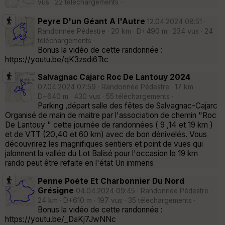
vus · 22 téléchargements ·
Peyre D'un Géant A l'Autre
12.04.2024 08:51 ·
Randonnée Pédestre · 20 km · D+490 m · 234 vus · 24
téléchargements ·
Bonus la vidéo de cette randonnée :
https://youtu.be/qK3zsdi6Ttc
Salvagnac Cajarc Roc De Lantouy 2024
07.04.2024 07:59 · Randonnée Pédestre · 17 km ·
D+640 m · 430 vus · 55 téléchargements ·
Parking ,départ salle des fêtes de Salvagnac-Cajarc
Organisé de main de maitre par l'association de chemin "Roc
De Lantouy " cette journée de randonnées ( 9 ,14 et 19 km )
et de VTT (20,40 et 60 km) avec de bon dénivelés. Vous
découvrirez les magnifiques sentiers et point de vues qui
jalonnent la vallée du Lot Balisé pour l'occasion le 19 km
rando peut être refaite en l'état Un immens
Penne Poète Et Charbonnier Du Nord
Grésigne
04.04.2024 09:45 · Randonnée Pédestre ·
24 km · D+610 m · 197 vus · 35 téléchargements ·
Bonus la vidéo de cette randonnée :
https://youtu.be/_DaKj7JwNNc