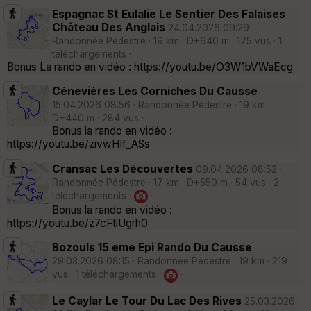
Espagnac St Eulalie Le Sentier Des Falaises
Château Des Anglais
24.04.2026 09:29 ·
Randonnée Pédestre · 19 km · D+640 m · 175 vus · 1
téléchargements ·
Bonus La rando en vidéo : https://youtu.be/O3W1bVWaEcg
Cénevières Les Corniches Du Causse
15.04.2026 08:56 · Randonnée Pédestre · 19 km ·
D+440 m · 284 vus ·
Bonus la rando en vidéo :
https://youtu.be/zivwHIf_ASs
Cransac Les Découvertes
09.04.2026 08:52 ·
Randonnée Pédestre · 17 km · D+550 m · 54 vus · 2
téléchargements ·
·
Bonus la rando en vidéo :
https://youtu.be/z7cFtlUgrh0
Bozouls 15 eme Epi Rando Du Causse
29.03.2026 08:15 · Randonnée Pédestre · 19 km · 219
vus · 1 téléchargements ·
·
Le Caylar Le Tour Du Lac Des Rives
25.03.2026