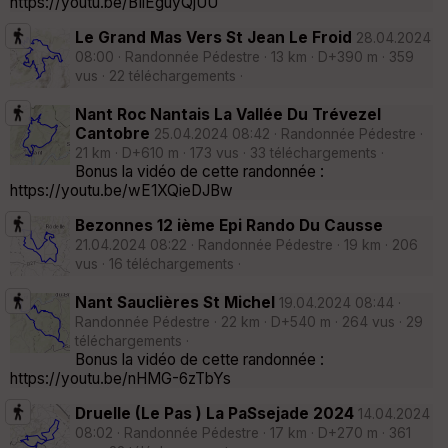
https://youtu.be/BIlEguyQjUU
Le Grand Mas Vers St Jean Le Froid
28.04.2024
08:00 · Randonnée Pédestre · 13 km · D+390 m · 359
vus · 22 téléchargements ·
Nant Roc Nantais La Vallée Du Trévezel
Cantobre
25.04.2024 08:42 · Randonnée Pédestre ·
21 km · D+610 m · 173 vus · 33 téléchargements ·
Bonus la vidéo de cette randonnée :
https://youtu.be/wE1XQieDJBw
Bezonnes 12 ième Epi Rando Du Causse
21.04.2024 08:22 · Randonnée Pédestre · 19 km · 206
vus · 16 téléchargements ·
Nant Sauclières St Michel
19.04.2024 08:44 ·
Randonnée Pédestre · 22 km · D+540 m · 264 vus · 29
téléchargements ·
Bonus la vidéo de cette randonnée :
https://youtu.be/nHMG-6zTbYs
Druelle (Le Pas ) La PaSsejade 2024
14.04.2024
08:02 · Randonnée Pédestre · 17 km · D+270 m · 361