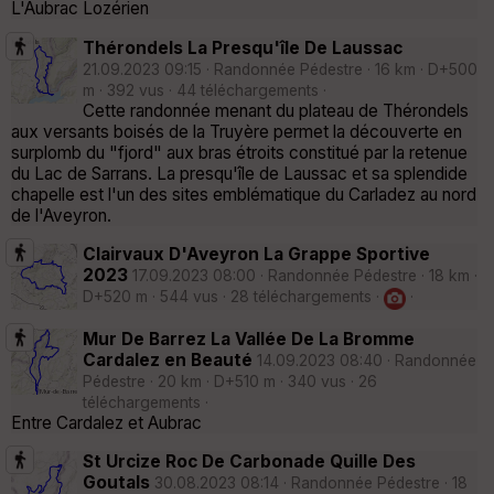
L'Aubrac Lozérien
Thérondels La Presqu'île De Laussac
21.09.2023 09:15 · Randonnée Pédestre · 16 km · D+500
m · 392 vus · 44 téléchargements ·
Cette randonnée menant du plateau de Thérondels
aux versants boisés de la Truyère permet la découverte en
surplomb du "fjord" aux bras étroits constitué par la retenue
du Lac de Sarrans. La presqu'île de Laussac et sa splendide
chapelle est l'un des sites emblématique du Carladez au nord
de l'Aveyron.
Clairvaux D'Aveyron La Grappe Sportive
2023
17.09.2023 08:00 · Randonnée Pédestre · 18 km ·
D+520 m · 544 vus · 28 téléchargements ·
·
Mur De Barrez La Vallée De La Bromme
Cardalez en Beauté
14.09.2023 08:40 · Randonnée
Pédestre · 20 km · D+510 m · 340 vus · 26
téléchargements ·
Entre Cardalez et Aubrac
St Urcize Roc De Carbonade Quille Des
Goutals
30.08.2023 08:14 · Randonnée Pédestre · 18