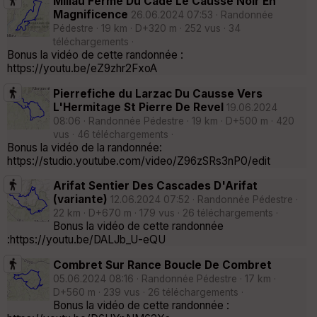
Millau Ferme Du Cade Le Causse Noir En
Magnificence
26.06.2024 07:53 · Randonnée
Pédestre · 19 km · D+320 m · 252 vus · 34
téléchargements ·
Bonus la vidéo de cette randonnée :
https://youtu.be/eZ9zhr2FxoA
Pierrefiche du Larzac Du Causse Vers
L'Hermitage St Pierre De Revel
19.06.2024
08:06 · Randonnée Pédestre · 19 km · D+500 m · 420
vus · 46 téléchargements ·
Bonus la vidéo de la randonnée:
https://studio.youtube.com/video/Z96zSRs3nP0/edit
Arifat Sentier Des Cascades D'Arifat
(variante)
12.06.2024 07:52 · Randonnée Pédestre ·
22 km · D+670 m · 179 vus · 26 téléchargements ·
Bonus la vidéo de cette randonnée
:https://youtu.be/DALJb_U-eQU
Combret Sur Rance Boucle De Combret
05.06.2024 08:16 · Randonnée Pédestre · 17 km ·
D+560 m · 239 vus · 26 téléchargements ·
Bonus la vidéo de cette randonnée :