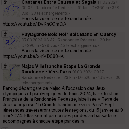
Castanet Entre Causse et Ségala
14.03.2024
09:02 · Randonnée Pédestre · 19 km · D+360 m · 328
vus · 23 téléchargements ·
Bonus la vidéo de cette randonnée :
https://youtu.be/iDvKnGOmDiA
Puylagarde Bois Noir Bois Blanc En Quercy
07.03.2024 08:42 · Randonnée Pédestre · 20 km ·
D+290 m · 529 vus · 45 téléchargements ·
Bonus la vidéo de cette randonnée :
https://youtu.be/x-nVD088-jA
Najac Villefranche Etape La Grande
Randonnée Vers Paris
01.03.2024 09:17 ·
Randonnée Pédestre · 23 km · D+520 m · 168 vus · 30
téléchargements ·
Parking départ gare de Najac A l’occasion des Jeux
olympiques et paralympiques de Paris 2024, la Fédération
Française de la Randonnée Pédestre, labellisée « Terre de
Jeux » organise “la Grande Randonnée vers Paris”. Sept
itinérances traverseront toutes les régions, du 15 janvier au 9
mai 2024. Elles seront parcourues par des ambassadeurs,
accompagnés à chaque étape par des ra