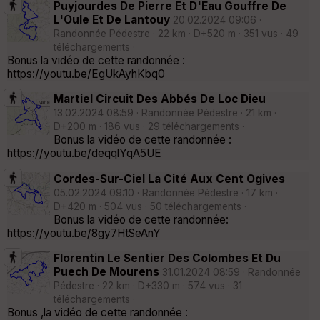
Puyjourdes De Pierre Et D'Eau Gouffre De
L'Oule Et De Lantouy
20.02.2024 09:06 ·
Randonnée Pédestre · 22 km · D+520 m · 351 vus · 49
téléchargements ·
Bonus la vidéo de cette randonnée :
https://youtu.be/EgUkAyhKbq0
Martiel Circuit Des Abbés De Loc Dieu
13.02.2024 08:59 · Randonnée Pédestre · 21 km ·
D+200 m · 186 vus · 29 téléchargements ·
Bonus la vidéo de cette randonnée :
https://youtu.be/deqqlYqA5UE
Cordes-Sur-Ciel La Cité Aux Cent Ogives
05.02.2024 09:10 · Randonnée Pédestre · 17 km ·
D+420 m · 504 vus · 50 téléchargements ·
Bonus la vidéo de cette randonnée:
https://youtu.be/8gy7HtSeAnY
Florentin Le Sentier Des Colombes Et Du
Puech De Mourens
31.01.2024 08:59 · Randonnée
Pédestre · 22 km · D+330 m · 574 vus · 31
téléchargements ·
Bonus ,la vidéo de cette randonnée :