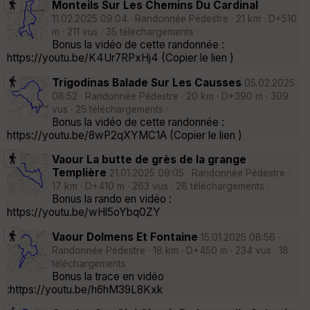
Monteils Sur Les Chemins Du Cardinal
11.02.2025 09:04 · Randonnée Pédestre · 21 km · D+510
m · 211 vus · 35 téléchargements ·
Bonus la vidéo de cette randonnée :
https://youtu.be/K4Ur7RPxHj4 (Copier le lien )
Trigodinas Balade Sur Les Causses
05.02.2025
08:52 · Randonnée Pédestre · 20 km · D+390 m · 309
vus · 25 téléchargements ·
Bonus la vidéo de cette randonnée :
https://youtu.be/8wP2qXYMC1A (Copier le lien )
Vaour La butte de grès de la grange
Templière
21.01.2025 09:05 · Randonnée Pédestre ·
17 km · D+410 m · 263 vus · 28 téléchargements ·
Bonus la rando en vidéo :
https://youtu.be/wHl5oYbq0ZY
Vaour Dolmens Et Fontaine
15.01.2025 08:56 ·
Randonnée Pédestre · 18 km · D+450 m · 234 vus · 18
téléchargements ·
Bonus la trace en vidéo
:https://youtu.be/h6hM39L8Kxk