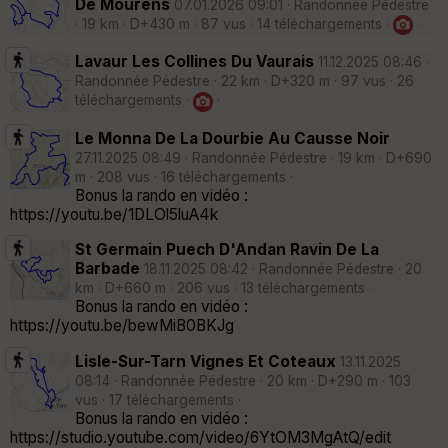
De Mourens
07.01.2026 09:01 · Randonnée Pédestre
· 19 km · D+430 m · 87 vus · 14 téléchargements ·
·
Lavaur Les Collines Du Vaurais
11.12.2025 08:46 ·
Randonnée Pédestre · 22 km · D+320 m · 97 vus · 26
téléchargements ·
·
Le Monna De La Dourbie Au Causse Noir
27.11.2025 08:49 · Randonnée Pédestre · 19 km · D+690
m · 208 vus · 16 téléchargements ·
Bonus la rando en vidéo :
https://youtu.be/1DLOl5luA4k
St Germain Puech D'Andan Ravin De La
Barbade
18.11.2025 08:42 · Randonnée Pédestre · 20
km · D+660 m · 206 vus · 13 téléchargements ·
Bonus la rando en vidéo :
https://youtu.be/bewMiB0BKJg
Lisle-Sur-Tarn Vignes Et Coteaux
13.11.2025
08:14 · Randonnée Pédestre · 20 km · D+290 m · 103
vus · 17 téléchargements ·
Bonus la rando en vidéo :
https://studio.youtube.com/video/6YtOM3MgAtQ/edit