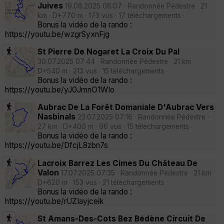
Juives
19.08.2025 08:07 · Randonnée Pédestre · 21
km · D+770 m · 173 vus · 17 téléchargements ·
Bonus la vidéo de la rando :
https://youtu.be/wzgrSyxnFjg
St Pierre De Nogaret La Croix Du Pal
30.07.2025 07:44 · Randonnée Pédestre · 21 km ·
D+540 m · 213 vus · 15 téléchargements ·
Bonus la vidéo de la rando :
https://youtu.be/yJ0JmnO1WIo
Aubrac De La Forêt Domaniale D'Aubrac Vers
Nasbinals
23.07.2025 07:16 · Randonnée Pédestre ·
27 km · D+400 m · 96 vus · 15 téléchargements ·
Bonus la vidéo de la rando :
https://youtu.be/DfcjL8zbn7s
Lacroix Barrez Les Cimes Du Château De
Valon
17.07.2025 07:35 · Randonnée Pédestre · 21 km ·
D+620 m · 153 vus · 21 téléchargements ·
Bonus la vidéo de la rando :
https://youtu.be/rUZIayjceik
St Amans-Des-Cots Bez Bédène Circuit De