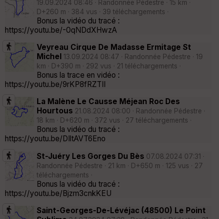
19.09.2024 08:46 · Randonnée Pédestre · 15 km ·
D+260 m · 384 vus · 39 téléchargements ·
Bonus la vidéo du tracé :
https://youtu.be/-0qNDdXHwzA
Veyreau Cirque De Madasse Ermitage St
Michel
13.09.2024 08:47 · Randonnée Pédestre · 19
km · D+390 m · 292 vus · 21 téléchargements ·
Bonus la trace en vidéo :
https://youtu.be/9rKP8fRZTII
La Malène Le Causse Méjean Roc Des
Hourtous
21.08.2024 08:00 · Randonnée Pédestre ·
18 km · D+620 m · 372 vus · 27 téléchargements ·
Bonus la vidéo du tracé :
https://youtu.be/DIltAVT6Eno
St-Juéry Les Gorges Du Bès
07.08.2024 07:31 ·
Randonnée Pédestre · 21 km · D+650 m · 125 vus · 27
téléchargements ·
Bonus la vidéo du tracé :
https://youtu.be/Bjzm3cnkKEU
Saint-Georges-De-Lévéjac (48500) Le Point