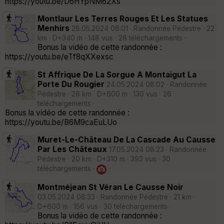
https://youtu.be/D6HYpNM62Xs
Montlaur Les Terres Rouges Et Les Statues
Menhirs
28.05.2024 08:01 · Randonnée Pédestre · 22
km · D+340 m · 148 vus · 28 téléchargements ·
Bonus la vidéo de cette randonnée :
https://youtu.be/eTf8qXXexsc
St Affrique De La Sorgue A Montaigut La
Porte Du Rougier
24.05.2024 08:02 · Randonnée
Pédestre · 26 km · D+600 m · 130 vus · 26
téléchargements ·
Bonus la vidéo de cette randonnée :
https://youtu.be/B6M9caEuLUo
Muret-Le-Château De La Cascade Au Causse
Par Les Châteaux
17.05.2024 08:23 · Randonnée
Pédestre · 20 km · D+310 m · 393 vus · 30
téléchargements ·
·
Montméjean St Véran Le Causse Noir
03.05.2024 08:33 · Randonnée Pédestre · 21 km ·
D+600 m · 156 vus · 30 téléchargements ·
Bonus la vidéo de cette randonnée :