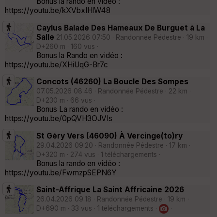
Bonus la rando en vidéo :
https://youtu.be/kXVbxIHlW48
Caylus Balade Des Hameaux De Burguet à La
Salle
21.05.2026 07:50 · Randonnée Pédestre · 19 km ·
D+260 m · 160 vus ·
Bonus la Rando en vidéo :
https://youtu.be/XHiUqG-Br7c
Concots (46260) La Boucle Des Sompes
07.05.2026 08:46 · Randonnée Pédestre · 22 km ·
D+230 m · 66 vus ·
Bonus La rando en vidéo :
https://youtu.be/0pQVH3OJVIs
St Géry Vers (46090) À Vercinge(to)ry
29.04.2026 09:20 · Randonnée Pédestre · 17 km ·
D+320 m · 274 vus · 1 téléchargements ·
Bonus la rando en vidéo :
https://youtu.be/FwmzpSEPN6Y
Saint-Affrique La Saint Affricaine 2026
26.04.2026 09:18 · Randonnée Pédestre · 19 km ·
D+690 m · 33 vus · 1 téléchargements ·
·