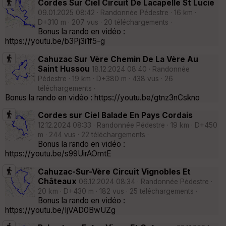
Cordes Sur Ciel Circuit De Lacapelle St Lucie
09.01.2025 08:42 · Randonnée Pédestre · 16 km ·
D+310 m · 207 vus · 20 téléchargements ·
Bonus la rando en vidéo :
https://youtu.be/b3Pj3i1f5-g
Cahuzac Sur Vère Chemin De La Vère Au
Saint Hussou
18.12.2024 08:40 · Randonnée
Pédestre · 19 km · D+380 m · 438 vus · 26
téléchargements ·
Bonus la rando en vidéo : https://youtu.be/gtnz3nCskno
Cordes sur Ciel Balade En Pays Cordais
12.12.2024 08:33 · Randonnée Pédestre · 19 km · D+450
m · 244 vus · 22 téléchargements ·
Bonus la rando en vidéo :
https://youtu.be/s99UirAOmtE
Cahuzac-Sur-Vère Circuit Vignobles Et
Châteaux
06.12.2024 08:34 · Randonnée Pédestre ·
20 km · D+430 m · 182 vus · 25 téléchargements ·
Bonus la rando en vidéo :
https://youtu.be/IjVAD0BwUZg