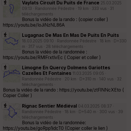
Vaylats Circuit Du Puits de France
25.03.2025
09:13 · Randonnée Pédestre · 19 km · 333 vus · 31
téléchargements ·
Bonus la vidéo de la rando : (copier coller )
https://youtu.be/IoJiNzNL86A
Lugagnac De Mas En Mas De Puits En Puits
18.03.2025 09:10 · Randonnée Pédestre · 18 km · D+330
m · 317 vus · 28 téléchargements ·
Bonus la vidéo de la randonnée :
https://youtu.be/RMlFrxtIvEc ( Copier et coller )
Limogne En Quercy Dolmens Gariottes
Cazelles Et Fontaines
11.03.2025 09:05 ·
Randonnée Pédestre · 20 km · D+310 m · 140 vus · 32
téléchargements ·
Bonus la vidéo de la rando : https://youtu.be/ztFlNNcXEto (
Copier Coller )
Rignac Sentier Médiéval
04.03.2025 08:37 ·
Randonnée Pédestre · 18 km · D+540 m · 300 vus · 39
téléchargements ·
Bonus la vidéo de la randonnée:
https://youtu.be/goRpp1idcT0 (Copier coller le lien )