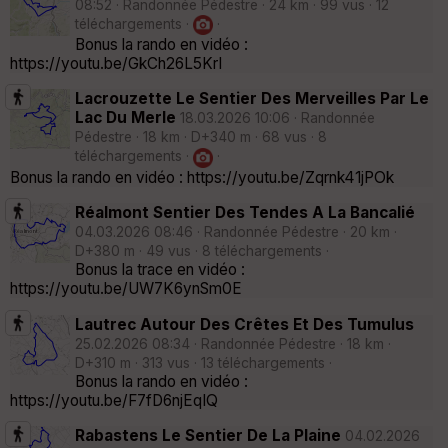
08:52 · Randonnée Pédestre · 24 km · 99 vus · 12
téléchargements ·
·
Bonus la rando en vidéo :
https://youtu.be/GkCh26L5KrI
Lacrouzette Le Sentier Des Merveilles Par Le
Lac Du Merle
18.03.2026 10:06 · Randonnée
Pédestre · 18 km · D+340 m · 68 vus · 8
téléchargements ·
·
Bonus la rando en vidéo : https://youtu.be/Zqrnk41jPOk
Réalmont Sentier Des Tendes A La Bancalié
04.03.2026 08:46 · Randonnée Pédestre · 20 km ·
D+380 m · 49 vus · 8 téléchargements ·
Bonus la trace en vidéo :
https://youtu.be/UW7K6ynSm0E
Lautrec Autour Des Crêtes Et Des Tumulus
25.02.2026 08:34 · Randonnée Pédestre · 18 km ·
D+310 m · 313 vus · 13 téléchargements ·
Bonus la rando en vidéo :
https://youtu.be/F7fD6njEqIQ
Rabastens Le Sentier De La Plaine
04.02.2026