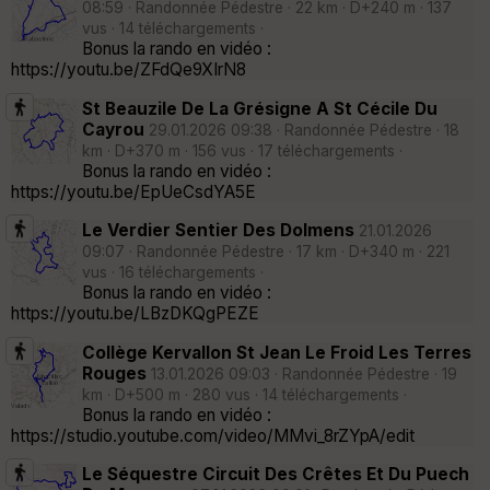
08:59 · Randonnée Pédestre · 22 km · D+240 m · 137
vus · 14 téléchargements ·
Bonus la rando en vidéo :
https://youtu.be/ZFdQe9XIrN8
St Beauzile De La Grésigne A St Cécile Du
Cayrou
29.01.2026 09:38 · Randonnée Pédestre · 18
km · D+370 m · 156 vus · 17 téléchargements ·
Bonus la rando en vidéo :
https://youtu.be/EpUeCsdYA5E
Le Verdier Sentier Des Dolmens
21.01.2026
09:07 · Randonnée Pédestre · 17 km · D+340 m · 221
vus · 16 téléchargements ·
Bonus la rando en vidéo :
https://youtu.be/LBzDKQgPEZE
Collège Kervallon St Jean Le Froid Les Terres
Rouges
13.01.2026 09:03 · Randonnée Pédestre · 19
km · D+500 m · 280 vus · 14 téléchargements ·
Bonus la rando en vidéo :
https://studio.youtube.com/video/MMvi_8rZYpA/edit
Le Séquestre Circuit Des Crêtes Et Du Puech