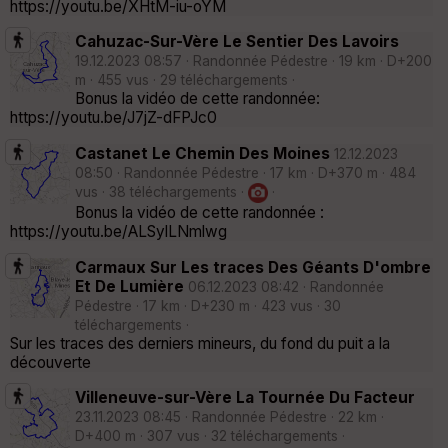
https://youtu.be/XHtM-iu-oYM
Cahuzac-Sur-Vère Le Sentier Des Lavoirs
19.12.2023 08:57 · Randonnée Pédestre · 19 km · D+200
m · 455 vus · 29 téléchargements ·
Bonus la vidéo de cette randonnée:
https://youtu.be/J7jZ-dFPJc0
Castanet Le Chemin Des Moines
12.12.2023
08:50 · Randonnée Pédestre · 17 km · D+370 m · 484
vus · 38 téléchargements ·
·
Bonus la vidéo de cette randonnée :
https://youtu.be/ALSylLNmlwg
Carmaux Sur Les traces Des Géants D'ombre
Et De Lumière
06.12.2023 08:42 · Randonnée
Pédestre · 17 km · D+230 m · 423 vus · 30
téléchargements ·
Sur les traces des derniers mineurs, du fond du puit a la
découverte
Villeneuve-sur-Vère La Tournée Du Facteur
23.11.2023 08:45 · Randonnée Pédestre · 22 km ·
D+400 m · 307 vus · 32 téléchargements ·