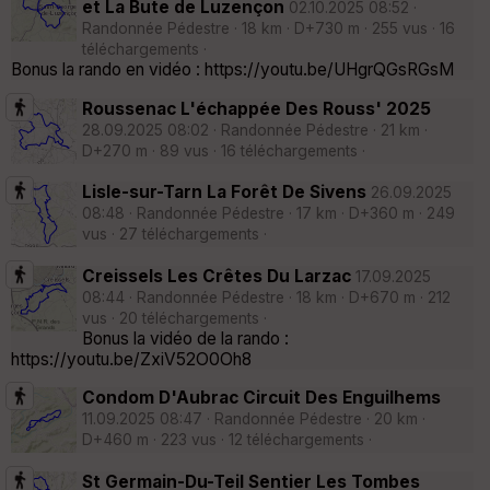
et La Bute de Luzençon
02.10.2025 08:52 ·
Randonnée Pédestre · 18 km · D+730 m · 255 vus · 16
téléchargements ·
Bonus la rando en vidéo : https://youtu.be/UHgrQGsRGsM
Roussenac L'échappée Des Rouss' 2025
28.09.2025 08:02 · Randonnée Pédestre · 21 km ·
D+270 m · 89 vus · 16 téléchargements ·
Lisle-sur-Tarn La Forêt De Sivens
26.09.2025
08:48 · Randonnée Pédestre · 17 km · D+360 m · 249
vus · 27 téléchargements ·
Creissels Les Crêtes Du Larzac
17.09.2025
08:44 · Randonnée Pédestre · 18 km · D+670 m · 212
vus · 20 téléchargements ·
Bonus la vidéo de la rando :
https://youtu.be/ZxiV52O0Oh8
Condom D'Aubrac Circuit Des Enguilhems
11.09.2025 08:47 · Randonnée Pédestre · 20 km ·
D+460 m · 223 vus · 12 téléchargements ·
St Germain-Du-Teil Sentier Les Tombes