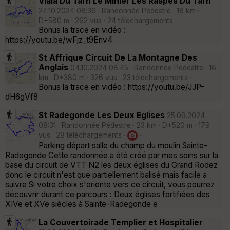
Viala Du Tarn Le Minier Les Raspes Du Tarn
24.10.2024 08:36 · Randonnée Pédestre · 18 km ·
D+580 m · 262 vus · 24 téléchargements ·
Bonus la trace en vidéo :
https://youtu.be/wFjz_t9Env4
St Affrique Circuit De La Montagne Des
Anglais
04.10.2024 08:45 · Randonnée Pédestre · 16
km · D+380 m · 326 vus · 23 téléchargements ·
Bonus la trace en vidéo : https://youtu.be/JJP-
dH6gVf8
St Radegonde Les Deux Eglises
25.09.2024
08:31 · Randonnée Pédestre · 23 km · D+520 m · 179
vus · 28 téléchargements ·
·
Parking départ salle du champ du moulin Sainte-
Radegonde Cette randonnée a été créé par mes soins sur la
base du circuit de VTT N2 les deux églises du Grand Rodez
donc le circuit n'est que partiellement balisé mais facile a
suivre Si votre choix s'oriente vers ce circuit, vous pourrez
découvrir durant ce parcours : Deux églises fortifiées des
XIVe et XVe siècles à Sainte-Radegonde e
La Couvertoirade Templier et Hospitalier