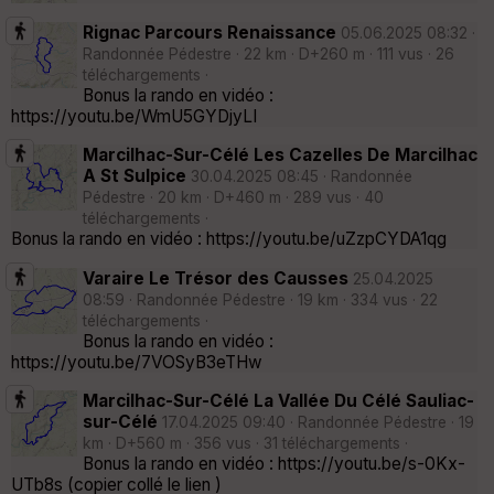
Rignac Parcours Renaissance
05.06.2025 08:32 ·
Randonnée Pédestre · 22 km · D+260 m · 111 vus · 26
téléchargements ·
Bonus la rando en vidéo :
https://youtu.be/WmU5GYDjyLI
Marcilhac-Sur-Célé Les Cazelles De Marcilhac
A St Sulpice
30.04.2025 08:45 · Randonnée
Pédestre · 20 km · D+460 m · 289 vus · 40
téléchargements ·
Bonus la rando en vidéo : https://youtu.be/uZzpCYDA1qg
Varaire Le Trésor des Causses
25.04.2025
08:59 · Randonnée Pédestre · 19 km · 334 vus · 22
téléchargements ·
Bonus la rando en vidéo :
https://youtu.be/7VOSyB3eTHw
Marcilhac-Sur-Célé La Vallée Du Célé Sauliac-
sur-Célé
17.04.2025 09:40 · Randonnée Pédestre · 19
km · D+560 m · 356 vus · 31 téléchargements ·
Bonus la rando en vidéo : https://youtu.be/s-0Kx-
UTb8s (copier collé le lien )