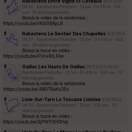
Rabastens Entre Vigne Et Coteaux
28.11.2024
08:30 · Randonnée Pédestre · 23 km · D+310 m · 133
vus · 19 téléchargements ·
Bonus la vidéo de la randonnée :
https://youtu.be/rKbDl1jRpL8
Rabastens Le Sentier Des Chapelles
15.11.2024
08:37 · Randonnée Pédestre · 20 km · D+430 m · 442
vus · 28 téléchargements ·
Bonus la trace en vidéo :
https://youtu.be/FVnxRrLFilw
Gaillac Les Hauts De Gaillac
06.11.2024 08:20 ·
Randonnée Pédestre · 20 km · D+410 m · 552 vus · 19
téléchargements ·
Bonus la vidéo de la randonnée
:https://youtu.be/480T6aKs3Es
Lisle-Sur-Tarn La Toscane Lisloise
31.10.2024
08:20 · Randonnée Pédestre · 21 km · 229 vus · 32
téléchargements ·
Bonus la trace en vidéo :
https://youtu.be/SjPWYXH3HqI