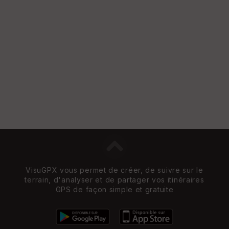
w
VisuGPX vous permet de créer, de suivre sur le
terrain, d'analyser et de partager vos itinéraires
GPS de façon simple et gratuite