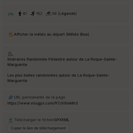
p
ar
t
81
162
98 [
Légende
]
ar
ri
v
Afficher la météo au départ (Météo Blue)
é
e
C
Itinéraires Randonnée Pédestre autour de
La Roque-Sainte-
ou
Marguerite
le
·
ur
Les plus belles randonnées autour de La Roque-Sainte-
Marguerite
URL permanente de la page
Ep
https://www.visugpx.com/R7JX6teMn3
ai
ss
eu
Télécharger le fichier
GPX
KML
r