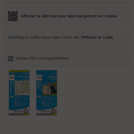
Tr
an
sp
Afficher le QRCode pour téléchargement sur mobile
ar
en
ce
Intégrez cette trace dans votre site [
Afficher le code
]
Po
int
illé
Cartes IGN correspondantes
s
S
e
n
s
St
re
et
Vi
e