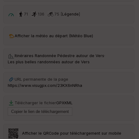
p
ar
t
71
136
75 [
Légende
]
ar
ri
v
Afficher la météo au départ (Météo Blue)
é
e
Itinéraires Randonnée Pédestre autour de
Vers
·
Fil
Les plus belles randonnées autour de Vers
tr
e
P
URL permanente de la page
OI
https://www.visugpx.com/23KX6nNRha
C
Télécharger le fichier
GPX
KML
ou
le
ur
Afficher le QRCode pour téléchargement sur mobile