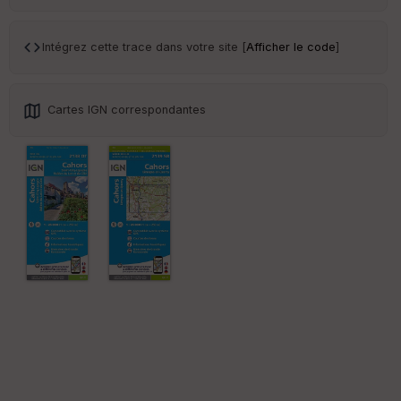
Ep
ai
Intégrez cette trace dans votre site [
Afficher le code
]
ss
eu
r
Cartes IGN correspondantes
Tr
an
sp
ar
en
ce
Po
int
illé
s
S
e
n