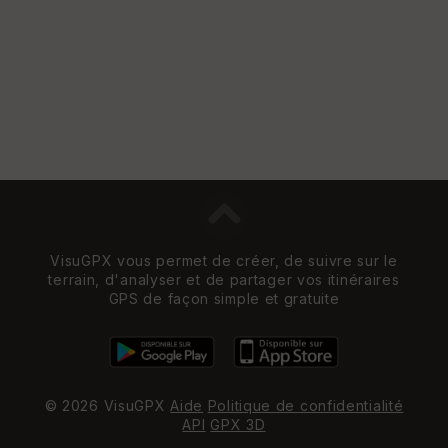
s
St
re
et
Vi
e
w
VisuGPX vous permet de créer, de suivre sur le
terrain, d'analyser et de partager vos itinéraires
GPS de façon simple et gratuite
© 2026 VisuGPX
Aide
Politique de confidentialité
API
GPX 3D