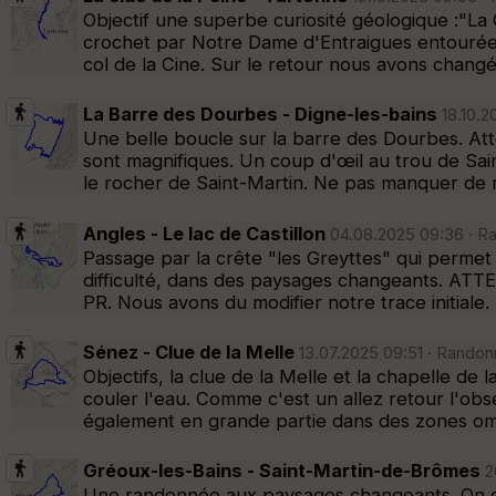
Objectif une superbe curiosité géologique :"La
crochet par Notre Dame d'Entraigues entourée d
col de la Cine. Sur le retour nous avons changé 
La Barre des Dourbes - Digne-les-bains
18.10.2
Une belle boucle sur la barre des Dourbes. Atten
sont magnifiques. Un coup d'œil au trou de Sai
le rocher de Saint-Martin. Ne pas manquer de 
Angles - Le lac de Castillon
04.08.2025 09:36 · Ra
Passage par la crête "les Greyttes" qui permet 
difficulté, dans des paysages changeants. ATTE
PR. Nous avons du modifier notre trace initial
Sénez - Clue de la Melle
13.07.2025 09:51 · Randon
Objectifs, la clue de la Melle et la chapelle de 
couler l'eau. Comme c'est un allez retour l'obs
également en grande partie dans des zones o
Gréoux-les-Bains - Saint-Martin-de-Brômes
2
Une randonnée aux paysages changeants. On com