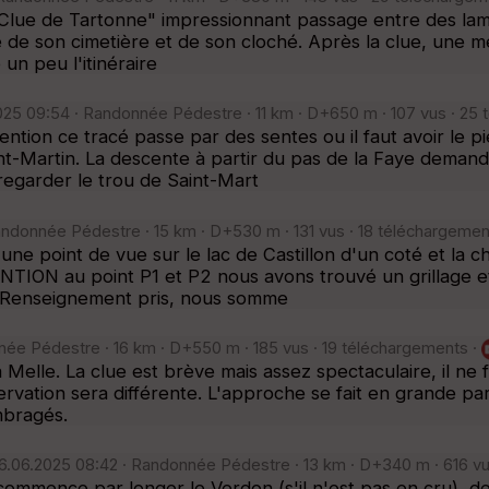
 Clue de Tartonne" impressionnant passage entre des lam
e son cimetière et de son cloché. Après la clue, une mé
un peu l'itinéraire
025 09:54 · Randonnée Pédestre · 11 km · D+650 m · 107 vus · 25
tion ce tracé passe par des sentes ou il faut avoir le pie
nt-Martin. La descente à partir du pas de la Faye demande
regarder le trou de Saint-Mart
ndonnée Pédestre · 15 km · D+530 m · 131 vus · 18 téléchargemen
une point de vue sur le lac de Castillon d'un coté et la
NTION au point P1 et P2 nous avons trouvé un grillage et
e. Renseignement pris, nous somme
née Pédestre · 16 km · D+550 m · 185 vus · 19 téléchargements ·
la Melle. La clue est brève mais assez spectaculaire, il ne
ervation sera différente. L'approche se fait en grande pa
mbragés.
6.06.2025 08:42 · Randonnée Pédestre · 13 km · D+340 m · 616 vu
mence par longer le Verdon (s'il n'est pas en cru), de