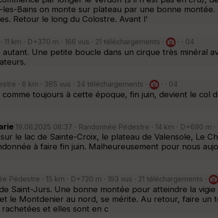
ux-les-Bains on monte sur plateau par une bonne montée. 
s. Retour le long du Colostre. Avant l'
 11 km · D+370 m · 166 vus · 21 téléchargements ·
· · 04
 autant. Une petite boucle dans un cirque très minéral av
vateurs.
tre · 6 km · 365 vus · 24 téléchargements ·
· · 04
comme toujours à cette époque, fin juin, devient le col 
arie
19.06.2025 08:37 · Randonnée Pédestre · 14 km · D+690 m · 
 le lac de Sainte-Croix, le plateau de Valensole, Le Chira
andonnée à faire fin juin. Malheureusement pour nous aujo
e Pédestre · 15 km · D+720 m · 193 vus · 21 téléchargements ·
 de Saint-Jurs. Une bonne montée pour atteindre la vigie
t le Montdenier au nord, se mérite. Au retour, faire un to
 rachetées et elles sont en c