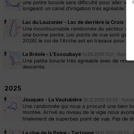
une petite boucle sans difficulté pour aller voi
Afficher la carto
dossier et sous-dossiers
|
ce dossier u
longeant un canal d'irrigation très agréable. Pou
Lac du Lauzanier - Lac de derrière la Croix
11.0
Une incontournable randonnée du secteur du Col
une bonne pente. Les points de vue sont garant
2026) le col de l'Arche est en travaux pour au 
La Bréole - L'Escoubaye
10.06.2026 11:21 · Randon
Une petite boucle très agréable avec de nombre
descente.
2025
Jouques - La Vautubière
30.12.2025 09:53 · Rando
Une randonnée qui nous a procuré une bien bell
montée. Arrivé au niveau de la vigie nous avons
finalement de superbes point de vue. Pas de diff
La clue de la Peine - Tartonne
19.10.2025 09:53 ·