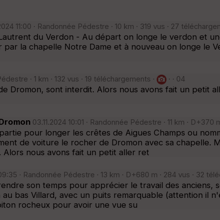
2024 11:00 · Randonnée Pédestre · 10 km · 319 vus · 27 télécharg
-Lautrent du Verdon - Au départ on longe le verdon et un
ur par la chapelle Notre Dame et à nouveau on longe le V
édestre · 1 km · 132 vus · 19 téléchargements ·
· · 04
 Dromon, sont interdit. Alors nous avons fait un petit a
e Dromon
03.11.2024 10:01 · Randonnée Pédestre · 11 km · D+370 
artie pour longer les crêtes de Aigues Champs ou nomm
nt de voiture le rocher de Dromon avec sa chapelle. Ma
 Alors nous avons fait un petit aller ret
09:35 · Randonnée Pédestre · 13 km · D+680 m · 284 vus · 32 tél
rendre son temps pour apprécier le travail des anciens, s
au bas Villard, avec un puits remarquable (attention il n'e
piton rocheux pour avoir une vue su