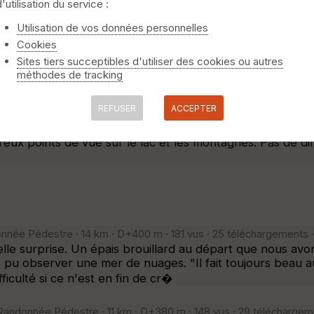
d'utilisation du service :
r les anciennes batteries du Châtelard (attention proprié
niquement
⚠️ Selon le nombre de traces l'affichage peut-être long
r finir, visite de saint-Vincent-les-Forts jusqu'à la tour 
Utilisation de vos données personnelles
Cookies
6.2026 10:33 · Randonnée Pédestre · 14 km · D+600 m · 63 vus · 1
Sites tiers succeptibles d'utiliser des cookies ou autres
 de l'Arche. Un aller retour jusqu'au lac de Derrière la 
méthodes de tracking
is. On peut observer de nombreuses espèces animales et 
moins 3 à 4 ans, il est ouvert pour
REFUSER
ACCEPTER
née Pédestre · 5 km · D+250 m · 31 vus · 2 téléchargements ·
·
ux points de vue sur le lac et les montagnes. Pas de di
nnée Pédestre · 14 km · D+400 m · 181 vus · 25 téléchargements 
e surprise. Un épais brouillard au départ que nous avons
 pu observer une mer de nuages. "Il fait toujours beau a
iculté si ce n'est en fin de cr�
 Randonnée Pédestre · 11 km · D+380 m · 148 vus · 29 téléchargem