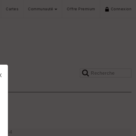
Cartes
Communauté
Offre Premium
Connexion
x
s
· · 04