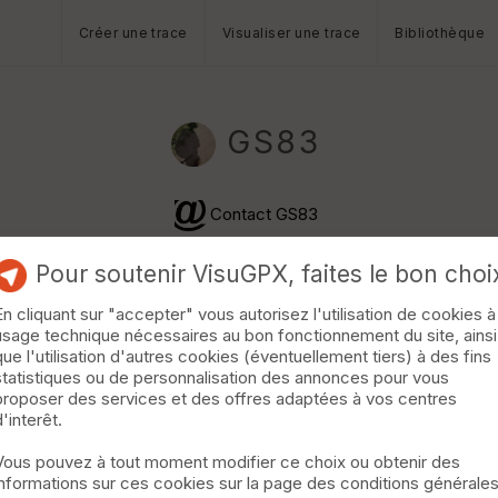
Créer une trace
Visualiser une trace
Bibliothèque
GS83
Contact GS83
Pour soutenir VisuGPX, faites le bon choi
En cliquant sur "accepter" vous autorisez l'utilisation de cookies à
usage technique nécessaires au bon fonctionnement du site, ainsi
que l'utilisation d'autres cookies (éventuellement tiers) à des fins
statistiques ou de personnalisation des annonces pour vous
proposer des services et des offres adaptées à vos centres
d'interêt.
Vous pouvez à tout moment modifier ce choix ou obtenir des
informations sur ces cookies sur la page des conditions générale
née Pédestre · 11 km · D+370 m · 54 vus · 5 téléchargements ·