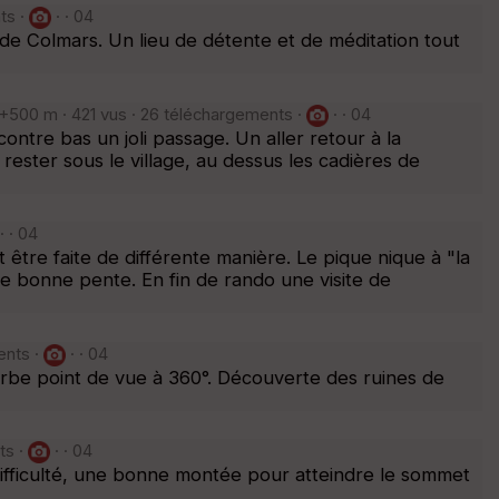
ts ·
· · 04
de Colmars. Un lieu de détente et de méditation tout
+500 m · 421 vus · 26 téléchargements ·
· · 04
ntre bas un joli passage. Un aller retour à la
 rester sous le village, au dessus les cadières de
· · 04
être faite de différente manière. Le pique nique à "la
ne bonne pente. En fin de rando une visite de
ents ·
· · 04
erbe point de vue à 360°. Découverte des ruines de
ts ·
· · 04
ifficulté, une bonne montée pour atteindre le sommet