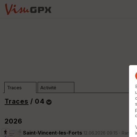
Traces
Activité
Traces
/ 04
Dossier 04 (n°13364)
2026
Trier
Saint-Vincent-les-Forts
12.06.2026 09:15 · Randon