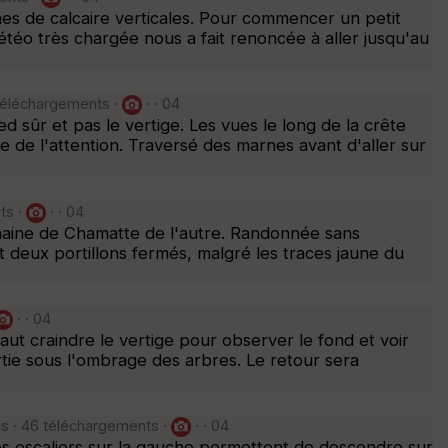
es de calcaire verticales. Pour commencer un petit
téo très chargée nous a fait renoncée à aller jusqu'au
 téléchargements ·
· · 04
d sûr et pas le vertige. Les vues le long de la crête
 de l'attention. Traversé des marnes avant d'aller sur
ts ·
· · 04
 chaine de Chamatte de l'autre. Randonnée sans
 deux portillons fermés, malgré les traces jaune du
· · 04
 faut craindre le vertige pour observer le fond et voir
rtie sous l'ombrage des arbres. Le retour sera
s · 46 téléchargements ·
· · 04
s escaliers sur la gauche permettent de descendre sur