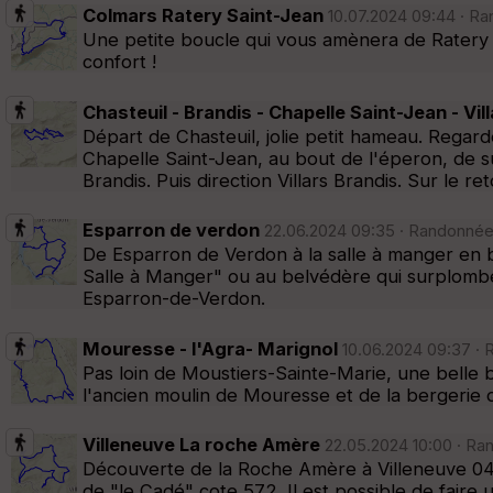
Colmars Ratery Saint-Jean
10.07.2024 09:44 · Ra
Une petite boucle qui vous amènera de Ratery à
confort !
Chasteuil - Brandis - Chapelle Saint-Jean - Vil
Départ de Chasteuil, jolie petit hameau. Regard
Chapelle Saint-Jean, au bout de l'éperon, de sup
Brandis. Puis direction Villars Brandis. Sur le re
Esparron de verdon
22.06.2024 09:35 · Randonnée 
De Esparron de Verdon à la salle à manger en bo
Salle à Manger" ou au belvédère qui surplombe 
Esparron-de-Verdon.
Mouresse - l'Agra- Marignol
10.06.2024 09:37 · 
Pas loin de Moustiers-Sainte-Marie, une belle
l'ancien moulin de Mouresse et de la bergerie de
Villeneuve La roche Amère
22.05.2024 10:00 · Ra
Découverte de la Roche Amère à Villeneuve 04.
de "le Cadé" cote 572. Il est possible de faire 