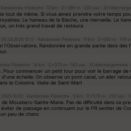
· Randonnée Pédestre · 12 km · D+380 m · 233 vus · 33 télécharg
te tout de même. Si vous aimez prendre votre temps pou
royables. Le hameau de la Blache, une merveille. Le ham
aux, un très grand travail de restaura
05.04.2025 10:17 · Randonnée Pédestre · 11 km · D+250 m · 179 v
l l'Observatoire. Randonnée en grande partie dans des f
eur.
née Pédestre · 14 km · D+370 m · 142 vus · 31 téléchargements 
 Pour commencer un petit tour pour voir le barrage de Gr
d'une échelle. On observe un pont canal, un aller retour
dans le Colostre. Visite de Saint-Mart
.2025 10:02 · Randonnée Pédestre · 11 km · D+570 m · 232 vus · 
 de Moustiers-Sainte-Marie. Pas de difficulté dans sa pr
éviter de passage en continuant sur le PR sentier de Cour
c un peu de chanc