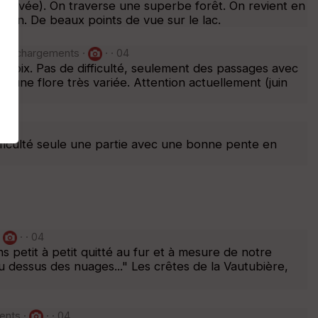
té privée). On traverse une superbe forêt. On revient en
Vauban. De beaux points de vue sur le lac.
 téléchargements ·
· · 04
Croix. Pas de difficulté, seulement des passages avec
une flore très variée. Attention actuellement (juin
 · 04
fficulté seule une partie avec une bonne pente en
·
· · 04
 petit à petit quitté au fur et à mesure de notre
u dessus des nuages..." Les crêtes de la Vautubière,
ents ·
· · 04