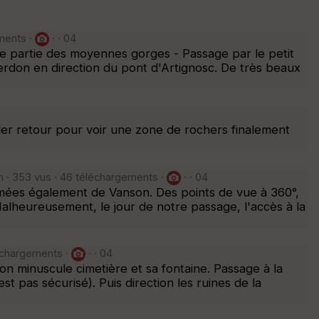
ements ·
· · 04
e partie des moyennes gorges - Passage par le petit
erdon en direction du pont d'Artignosc. De très beaux
ller retour pour voir une zone de rochers finalement
m · 353 vus · 46 téléchargements ·
· · 04
ées également de Vanson. Des points de vue à 360°,
lheureusement, le jour de notre passage, l'accès à la
échargements ·
· · 04
on minuscule cimetière et sa fontaine. Passage à la
st pas sécurisé). Puis direction les ruines de la