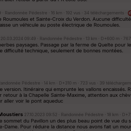
· Randonnée Pédestre · 16 km · 192 vus · 34 téléchargements ·
Roumoules et Sainte-Croix du Verdon. Aucune difficulté.
aisse un véhicule au poste électrique de Roumoules.
20.03.2024 09:49 · Randonnée Pédestre · 13 km · D+600 m · 767
rbes paysages. Passage par la ferme de Quelte pour le p
e difficulté technique, seulement de bonnes montées.
 Randonnée Pédestre · 14 km · D+310 m · 723 vus · 39 téléchargem
 version. Itinéraire qui emprunte les vallons encaissés. 
er retour à la Chapelle Sainte-Maxime, attention aux chèv
r aller voir le pont aqueduc
 Moustiers
27.10.2023 09:52 · Randonnée Pédestre · 18 km · D+7
 sommet du Pavillon un des plus beau point de vue du sec
-Dame. Pour réduire la distance nous avons fait un mouv