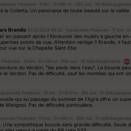
ndonnée Pédestre · 5 km · D+280 m · 469 vus · 34 téléchargemen
 la Colletta. Un panorama de toute beauté sur la vallée 
lars Brandis
03.07.2024 09:45 · Randonnée Pédestre · 17 km · D
er en passant après l'Abreuvoir des mulets à gauche en co
erbes points de vue. Attention vertige !! Brandis, il faut
tour vue sur la Chapelle Saint-Etie
Pédestre · 13 km · D+420 m · 266 vus · 36 téléchargements ·
rdure du Verdon, "les pieds dans l'eau". La boucle peut 
le Verdon. Pas de difficulté, sauf les montées qui ont u
Randonnée Pédestre · 15 km · D+670 m · 199 vus · 31 téléchargem
 boucle qui au passage du sommet de l'Agra offre un sup
 Marignol. Pas de difficulté particulière.
ndonnée Pédestre · 13 km · D+460 m · 294 vus · 51 téléchargemen
 Une sympathique boucle sans grande difficulté. Seule d
un aller retour à partir du PR cote 533.