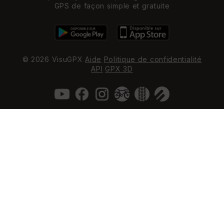
GPS de façon simple et gratuite
© 2026 VisuGPX
Aide
Politique de confidentialité
API
GPX 3D