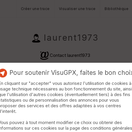
Créer une trace
Visualiser une trace
Bibliothèque
laurent1973
Contact laurent1973
Pour soutenir VisuGPX, faites le bon choi
En cliquant sur "accepter" vous autorisez l'utilisation de cookies à
usage technique nécessaires au bon fonctionnement du site, ainsi
que l'utilisation d'autres cookies (éventuellement tiers) à des fins
statistiques ou de personnalisation des annonces pour vous
proposer des services et des offres adaptées à vos centres
d'interêt.
Vous pouvez à tout moment modifier ce choix ou obtenir des
informations sur ces cookies sur la page des conditions générale