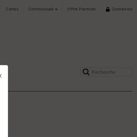
Cartes
Communauté
Offre Premium
Connexion
x
s