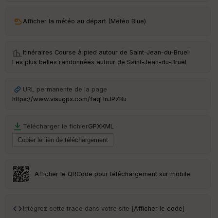
ar
Afficher la météo au départ (Météo Blue)
ri
v
é
e
Itinéraires Course à pied autour de
Saint-Jean-du-Bruel
·
Les plus belles randonnées autour de Saint-Jean-du-Bruel
C
ou
le
URL permanente de la page
ur
https://www.visugpx.com/faqHnJP7Bu
Télécharger le fichier
GPX
KML
Ep
ai
ss
eu
r
Afficher le QRCode pour téléchargement sur mobile
Tr
an
Intégrez cette trace dans votre site [
Afficher le code
]
sp