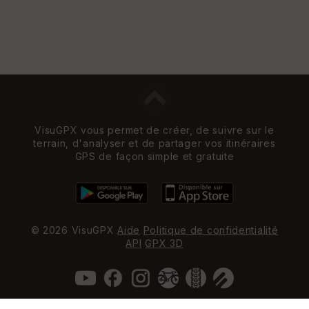
VisuGPX vous permet de créer, de suivre sur le
terrain, d'analyser et de partager vos itinéraires
GPS de façon simple et gratuite
© 2026 VisuGPX
Aide
Politique de confidentialité
API
GPX 3D