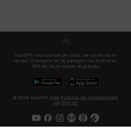
VisuGPX vous permet de créer, de suivre sur le
terrain, d'analyser et de partager vos itinéraires
GPS de façon simple et gratuite
© 2026 VisuGPX
Aide
Politique de confidentialité
API
GPX 3D