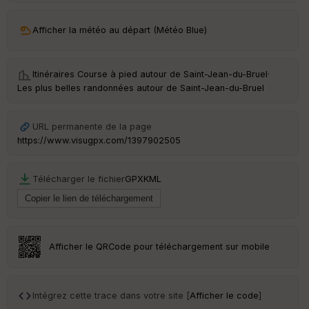
ar
Afficher la météo au départ (Météo Blue)
ri
v
é
e
Itinéraires Course à pied autour de
Saint-Jean-du-Bruel
·
Les plus belles randonnées autour de Saint-Jean-du-Bruel
C
ou
le
URL permanente de la page
ur
https://www.visugpx.com/1397902505
Télécharger le fichier
GPX
KML
Ep
ai
ss
eu
r
Afficher le QRCode pour téléchargement sur mobile
Tr
an
Intégrez cette trace dans votre site [
Afficher le code
]
sp