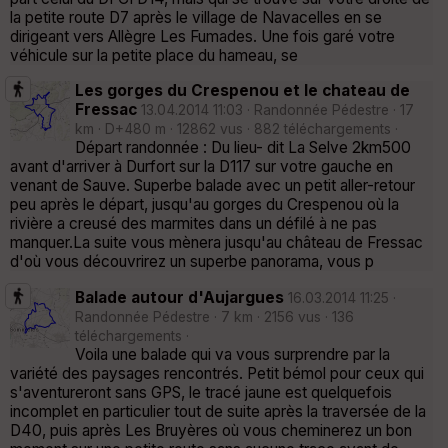
la petite route D7 après le village de Navacelles en se
dirigeant vers Allègre Les Fumades. Une fois garé votre
véhicule sur la petite place du hameau, se
Les gorges du Crespenou et le chateau de
Fressac
13.04.2014 11:03 · Randonnée Pédestre · 17
km · D+480 m · 12862 vus · 882 téléchargements ·
Départ randonnée : Du lieu- dit La Selve 2km500
avant d'arriver à Durfort sur la D117 sur votre gauche en
venant de Sauve. Superbe balade avec un petit aller-retour
peu après le départ, jusqu'au gorges du Crespenou où la
rivière a creusé des marmites dans un défilé à ne pas
manquer.La suite vous mènera jusqu'au château de Fressac
d'où vous découvrirez un superbe panorama, vous p
Balade autour d'Aujargues
16.03.2014 11:25 ·
Randonnée Pédestre · 7 km · 2156 vus · 136
téléchargements ·
Voila une balade qui va vous surprendre par la
variété des paysages rencontrés. Petit bémol pour ceux qui
s'aventureront sans GPS, le tracé jaune est quelquefois
incomplet en particulier tout de suite après la traversée de la
D40, puis après Les Bruyères où vous cheminerez un bon