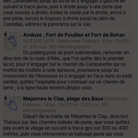
des Lavandières jusqu'au lavoir et s'engager à gauche en
suivant la trace jaune, puis à droite jusqu'à une piste que
vous suivrez à droite, évitez le stade par la droite, arrivé à
une piste, suivez la toujours à droite jusqu'au jalon du
Castellas, admirez le panorama sur la Vau
Anduze , Fort de Pouillan et Fort de Rohan
24.11.2015 14:09 · Randonnée Pédestre · 8 km · D+290
m · 3115 vus · 182 téléchargements ·
Du parking près du pont submersible, remonter en
direction de la route d'Alès, que l'on quitte dès le premier
lacet, pour s'engager sur le chemin de Campanette qui va
mettre les mollets à rude épreuve, poursuivre jusqu'au
croisement de l'Arbousse et s'engager en face dans un petit
sentier, quittez l'asphalte pour continuer sur un chemin de
terre , à la ligne haute tension,dirigez vous
Mejannes le Clap, plage des Baux
Randonnée
Pédestre · 14 km · D+370 m · 2401 vus · 181
téléchargements ·
Départ de la mairie de Méjannes le Clap, direction
Tharaux par des chemins balisés de jaune, que vous quittez
peu avant le village en suivant la trace gps sur 300 ou 400
mètres, puis vous retrouverez un balisage jaune qui vous