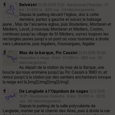
Belvézet
22.05.2016 11:23 · Randonnée Pédestre · 17
km · D+500 m · 860 vus · 54 téléchargements ·
Depuis le parking devant l'église, dos à cette
dernière, partez à gauche et suivez le balisage
jaune , Mas de l'ancienne église, puis Boutetière, Montaren et
Médiers, Lavat, à nouveau Montaren et Médiers, Coston,
continuez jusqu'au village de St Médiers, suivez toujours les
rectangles jaunes jusqu'a un pont où vous tournerez à droite
vers Labeaume, puis Aigaliers, Foussargues, Aigalier
Mas de la barque, Pic Cassini
22.01.2016 10:49 ·
Raquettes à neige · 9 km · D+290 m · 880 vus · 50
téléchargements ·
Au départ de la station du mas de la Barque, une
boucle qui nous emmène jusqu\'au Pic Cassini à 1680 m, et
retour jusqu\'à la station par des sentiers enchanteurs lorsque
la neige est là.[img][/img][img][/img]
De Langlade à l'Oppidum de nages
12.12.2015
14:21 · Randonnée Pédestre · 8 km · D+230 m · 2276
vus · 86 téléchargements ·
Depuis le parking de la salle polyvalente de
Langlade, monter par le chemin des Aires, puis à droite la rue