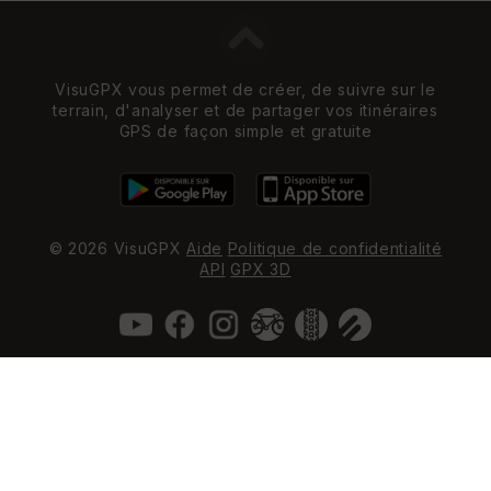
VisuGPX vous permet de créer, de suivre sur le
terrain, d'analyser et de partager vos itinéraires
GPS de façon simple et gratuite
© 2026 VisuGPX
Aide
Politique de confidentialité
API
GPX 3D