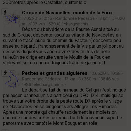
300mètres après le Castellas, quitter le c
Cirque de Navacelles, moulin de la Foux
17.05.2015 10:45 · Randonnée Pédestre · 13 km · D+620
m · 4137 vus · 529 téléchargements ·
Départ du belvédère de la Baume Auriol situé au
sud du Cirque, descente jusqu'au village de Navacelles en
suivant le tracé jaune du chemin du Facteur( descente peu
aisée au départ), franchissement de la Vis par un joli pont au
dessous duquel vous apercevrez des truites de belle
taille.On se dirige ensuite vers le Moulin de la Foux en
s'élevant sur un chemin toujours tracé de jaune et l
Petites et grandes aiguières.
10.05.2015 10:58 ·
Randonnée Pédestre · 13 km · D+360 m · 13646 vus ·
1986 téléchargements ·
Le départ se fait du hameau du Cal qui n'est indiqué
par aucun panneau,mis à part celui du DFCI D14, mais qui se
trouve sur votre droite de la petite route D7 après le village
de Navacelles en se dirigeant vers Allègre Les Fumades.
Après une montée qui chauffe rapidement les mollets on
chemine sur des crêtes qui vous font découvrir un superbe
panorama avec tantôt le Mont Bouquet en toile