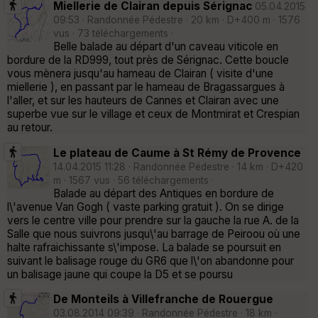
Miellerie de Clairan depuis Sérignac
05.04.2015
09:53 · Randonnée Pédestre · 20 km · D+400 m · 1576
vus · 73 téléchargements ·
Belle balade au départ d'un caveau viticole en
bordure de la RD999, tout près de Sérignac. Cette boucle
vous mènera jusqu'au hameau de Clairan ( visite d'une
miellerie ), en passant par le hameau de Bragassargues à
l'aller, et sur les hauteurs de Cannes et Clairan avec une
superbe vue sur le village et ceux de Montmirat et Crespian
au retour.
Le plateau de Caume à St Rémy de Provence
14.04.2015 11:28 · Randonnée Pédestre · 14 km · D+420
m · 1567 vus · 56 téléchargements ·
Balade au départ des Antiques en bordure de
l\'avenue Van Gogh ( vaste parking gratuit ). On se dirige
vers le centre ville pour prendre sur la gauche la rue A. de la
Salle que nous suivrons jusqu\'au barrage de Peiroou où une
halte rafraichissante s\'impose. La balade se poursuit en
suivant le balisage rouge du GR6 que l\'on abandonne pour
un balisage jaune qui coupe la D5 et se poursu
De Monteils à Villefranche de Rouergue
03.08.2014 09:39 · Randonnée Pédestre · 18 km ·