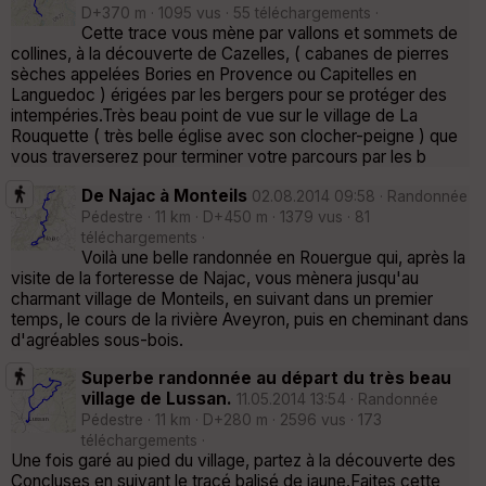
D+370 m · 1095 vus · 55 téléchargements ·
Cette trace vous mène par vallons et sommets de
collines, à la découverte de Cazelles, ( cabanes de pierres
sèches appelées Bories en Provence ou Capitelles en
Languedoc ) érigées par les bergers pour se protéger des
intempéries.Très beau point de vue sur le village de La
Rouquette ( très belle église avec son clocher-peigne ) que
vous traverserez pour terminer votre parcours par les b
De Najac à Monteils
02.08.2014 09:58 · Randonnée
Pédestre · 11 km · D+450 m · 1379 vus · 81
téléchargements ·
Voilà une belle randonnée en Rouergue qui, après la
visite de la forteresse de Najac, vous mènera jusqu'au
charmant village de Monteils, en suivant dans un premier
temps, le cours de la rivière Aveyron, puis en cheminant dans
d'agréables sous-bois.
Superbe randonnée au départ du très beau
village de Lussan.
11.05.2014 13:54 · Randonnée
Pédestre · 11 km · D+280 m · 2596 vus · 173
téléchargements ·
Une fois garé au pied du village, partez à la découverte des
Concluses en suivant le tracé balisé de jaune.Faites cette