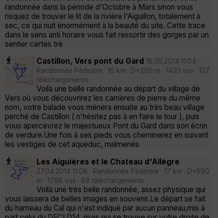
randonnée dans la période d'Octobre à Mars sinon vous
risquez de trouver le lit de la rivière l'Aiguillon, totalement à
sec, ce qui nuit énormément à la beauté du site. Cette trace
dans le sens anti horaire vous fait ressortir des gorges par un
sentier certes trè
Castillon, Vers pont du Gard
18.05.2014 11:04 ·
Randonnée Pédestre · 16 km · D+260 m · 1430 vus · 127
téléchargements ·
Voilà une belle randonnée au départ du village de
Vers où vous découvrirez les carrières de pierre du même
nom, votre balade vous mènera ensuite au très beau village
perché de Castillon ( n'hésitez pas à en faire le tour ), puis
vous apercevrez le majestueux Pont du Gard dans son écrin
de verdure.Une fois à ses pieds vous cheminerez en suivant
les vestiges de cet aqueduc, malmenés
Les Aiguières et le Chateau d'Allègre
27.04.2014 11:08 · Randonnée Pédestre · 17 km · D+590
m · 1788 vus · 88 téléchargements ·
Voilà une très belle randonnée, assez physique qui
vous laissera de belles images en souvenir.Le départ se fait
du hameau du Cal qui n'est indiqué par aucun panneau,mis à
part celui du DFCI D14, mais qui se trouve sur votre droite de