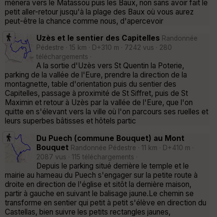
mènera vers le Matassou puis les Baux, non sans avoir fait le
petit aller-retour jusqu'à la plage des Baux où vous aurez
peut-être la chance comme nous, d'apercevoir
Uzès et le sentier des Capitelles
Randonnée
Pédestre · 15 km · D+310 m · 7242 vus · 280
téléchargements ·
A la sortie d'Uzès vers St Quentin la Poterie,
parking de la vallée de l'Eure, prendre la direction de la
montagnette, table d'orientation puis du sentier des
Capitelles, passage à proximité de St Siffret, puis de St
Maximin et retour à Uzès par la vallée de l'Eure, que l'on
quitte en s'élevant vers la ville où l'on parcours ses ruelles et
leurs superbes bâtisses et hôtels partic
Du Puech (commune Bouquet) au Mont
Bouquet
Randonnée Pédestre · 11 km · D+410 m ·
2087 vus · 115 téléchargements ·
Depuis le parking situé derrière le temple et le
mairie au hameau du Puech s'engager sur la petite route à
droite en direction de l'église et sitôt la dernière maison,
partir à gauche en suivant le balisage jaune.Le chemin se
transforme en sentier qui petit à petit s'élève en direction du
Castellas, bien suivre les petits rectangles jaunes,