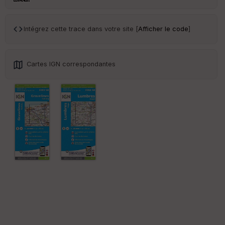
ce
Intégrez cette trace dans votre site [
Afficher le code
]
Po
int
illé
s
Cartes IGN correspondantes
S
e
n
s
St
re
et
Vi
e
w