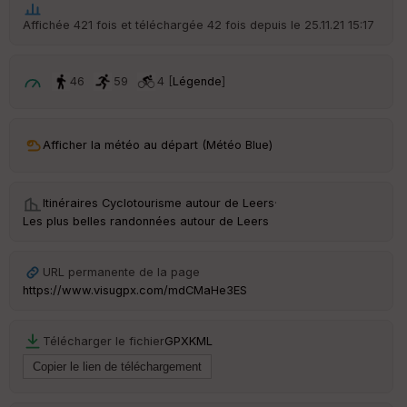
t
Affichée 421 fois et téléchargée 42 fois depuis le 25.11.21 15:17
ar
ri
v
46
59
4 [
Légende
]
é
e
C
Afficher la météo au départ (Météo Blue)
ou
le
ur
Itinéraires Cyclotourisme autour de
Leers
·
Les plus belles randonnées autour de Leers
URL permanente de la page
Ep
https://www.visugpx.com/mdCMaHe3ES
ai
ss
eu
Télécharger le fichier
GPX
KML
r
Tr