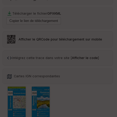
ss
eu
r
Télécharger le fichier
GPX
KML
Tr
an
sp
ar
Afficher le QRCode pour téléchargement sur mobile
en
ce
Intégrez cette trace dans votre site [
Afficher le code
]
Po
int
illé
s
Cartes IGN correspondantes
S
e
n
s
St