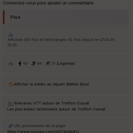
Connectez-vous pour ajouter un commentaire
he
r
d
Plus
é
p
ar
t
Affichée 541 fois et téléchargée 42 fois depuis le 07.04.20
15:25
ar
ri
v
é
49
94
31 [
Légende
]
e
C
ou
Afficher la météo au départ (Météo Blue)
le
ur
Itinéraires VTT autour de
Treffort-Cuisiat
·
Les plus belles randonnées autour de Treffort-Cuisiat
Ep
URL permanente de la page
ai
https://www.visugpx.com/mDY9oKb61J