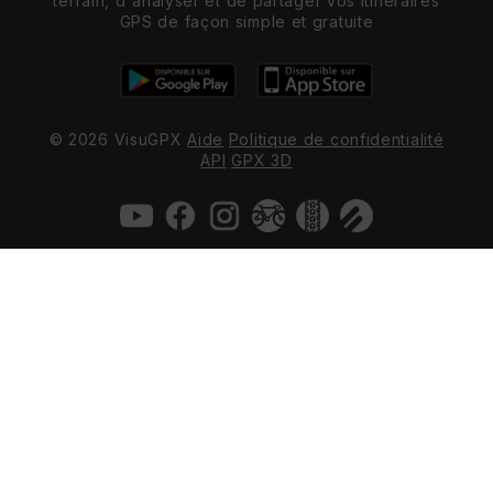
terrain, d'analyser et de partager vos itinéraires
GPS de façon simple et gratuite
© 2026 VisuGPX
Aide
Politique de confidentialité
API
GPX 3D