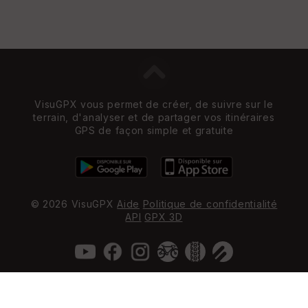
VisuGPX vous permet de créer, de suivre sur le
terrain, d'analyser et de partager vos itinéraires
GPS de façon simple et gratuite
© 2026 VisuGPX
Aide
Politique de confidentialité
API
GPX 3D