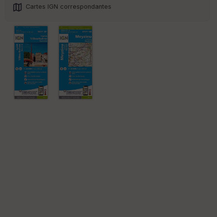
re
Cartes IGN correspondantes
et
Vi
e
w