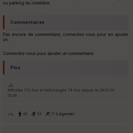
ou parking du cimetière.
he
r
d
é
Commentaires
p
ar
t
Pas encore de commentaire, connectez-vous pour en ajouter
un.
ar
ri
Connectez-vous pour ajouter un commentaire
v
é
e
Plus
C
ou
le
Affichée 172 fois et téléchargée 78 fois depuis le 29.10.24
ur
13:38
45
55
11 [
Légende
]
Ep
ai
ss