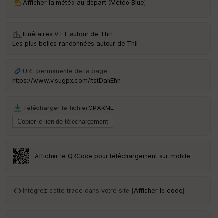
Afficher la météo au départ (Météo Blue)
eu
r
Itinéraires VTT autour de
Thil
·
Tr
Les plus belles randonnées autour de Thil
an
sp
ar
URL permanente de la page
en
https://www.visugpx.com/ltstDahEhh
ce
Télécharger le fichier
GPX
KML
Po
int
illé
s
Afficher le QRCode pour téléchargement sur mobile
S
e
n
s
Intégrez cette trace dans votre site [
Afficher le code
]
St