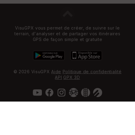
VisuGPX vous permet de créer, de suivre sur le
terrain, d'analyser et de partager vos itinéraires
GPS de façon simple et gratuite
© 2026 VisuGPX
Aide
Politique de confidentialité
API
GPX 3D