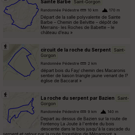
Sainte Barbe
Saint-Gorgon
Randonnée Pédestre
10 km
170 m
Départ de la salle polyvalente de Sainte
Barbe – Chemin de Belvitte – dépôt de
Merrains- les Roches de Babette – le
château d’eau »
circuit de la roche du Serpent
Saint-
Gorgon
Randonnée Pédestre
2 km
départ bois du Fay/ chemin des Macaronis
sentier de liaison triangle jaune venant de l?
église de Baccarat »
La roche du serpent par Bazien
Saint-
Gorgon
Randonnée Pédestre
9 km
140 m
Depart au dessus de Bazien sur la route de
Fontenoy La Joute à l'entrée du bois
descente dans le bois jusqu'à la cascade du
serpent et retour par la route forestière de Ménarmont. »