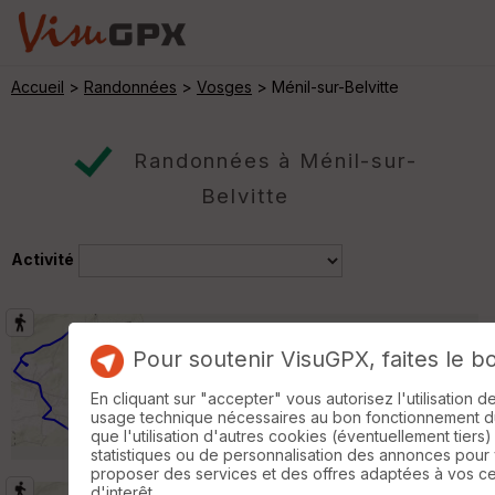
Accueil
>
Randonnées
>
Vosges
> Ménil-sur-Belvitte
Randonnées à Ménil-sur-
Belvitte
Activité
Sainte Barbe
Saint-Gorgon
Pour soutenir VisuGPX, faites le b
Randonnée Pédestre
10 km
170 m
En cliquant sur "accepter" vous autorisez l'utilisation 
Sainte Barbe, le Bout Dessous, Chaumont,
usage technique nécessaires au bon fonctionnement du 
bois de Chaumont stèle FFI, roche de
que l'utilisation d'autres cookies (éventuellement tiers)
Babette, Lambeno, le Bout Dessus »
statistiques ou de personnalisation des annonces pour
proposer des services et des offres adaptées à vos c
d'interêt.