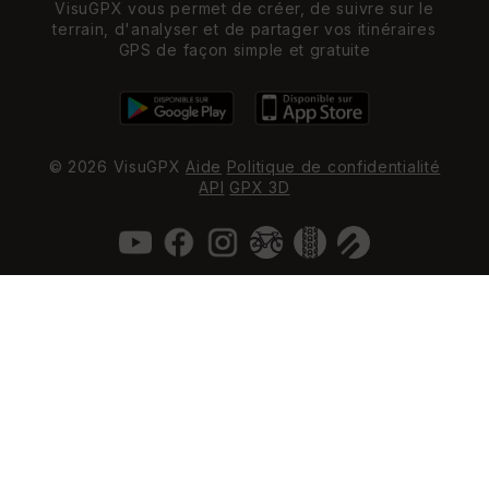
VisuGPX vous permet de créer, de suivre sur le
terrain, d'analyser et de partager vos itinéraires
GPS de façon simple et gratuite
© 2026 VisuGPX
Aide
Politique de confidentialité
API
GPX 3D