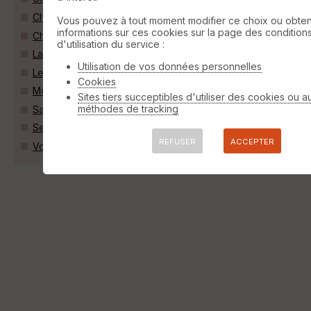
Châtellerault (86100)
Vous pouvez à tout moment modifier ce choix ou obten
informations sur ces cookies sur la page des condition
Chenevelles (86450)
d'utilisation du service :
La Chapelle-Moulière (86210)
Utilisation de vos données personnelles
Leigné-les-Bois (86450)
Cookies
Monthoiron (86210)
Sites tiers succeptibles d'utiliser des cookies ou a
méthodes de tracking
Saint-Sauveur (86100)
Senillé (86100)
REFUSER
ACCEPTER
Vouneuil-sur-Vienne (86210)