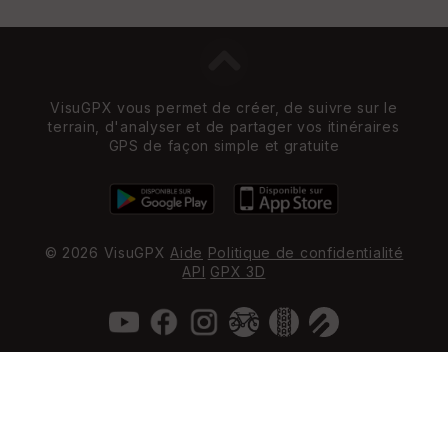
VisuGPX vous permet de créer, de suivre sur le
terrain, d'analyser et de partager vos itinéraires
GPS de façon simple et gratuite
© 2026 VisuGPX
Aide
Politique de confidentialité
API
GPX 3D