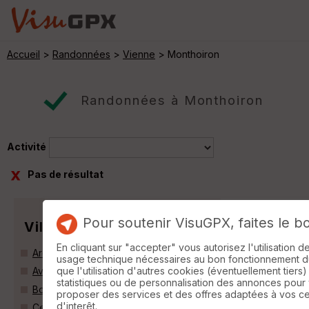
Accueil
>
Randonnées
>
Vienne
> Monthoiron
Randonnées à Monthoiron
Activité
Pas de résultat
Pour soutenir VisuGPX, faites le b
Villes
En cliquant sur "accepter" vous autorisez l'utilisation 
Archigny (86210)
usage technique nécessaires au bon fonctionnement du 
que l'utilisation d'autres cookies (éventuellement tiers)
Availles-en-Châtellerault (86530)
statistiques ou de personnalisation des annonces pour
Bonneuil-Matours (86210)
proposer des services et des offres adaptées à vos c
d'interêt.
Cenon-sur-Vienne (86530)