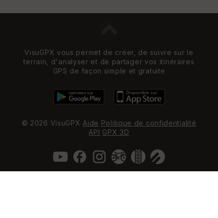
VisuGPX vous permet de créer, de suivre sur le
terrain, d'analyser et de partager vos itinéraires
GPS de façon simple et gratuite
© 2026 VisuGPX
Aide
Politique de confidentialité
API
GPX 3D