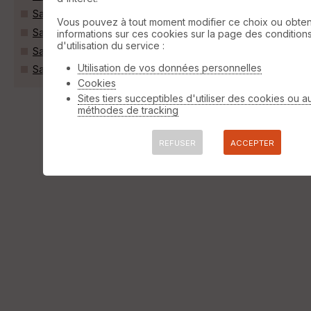
Saint-Hilaire-le-Vouhis (85480)
Vous pouvez à tout moment modifier ce choix ou obten
Saint-Martin-des-Noyers (85140)
informations sur ces cookies sur la page des condition
d'utilisation du service :
Saint-Vincent-Sterlanges (85110)
Utilisation de vos données personnelles
Sainte-Cécile (85110)
Cookies
Sites tiers succeptibles d'utiliser des cookies ou a
méthodes de tracking
REFUSER
ACCEPTER