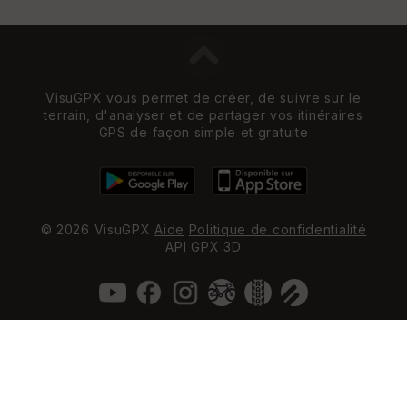
VisuGPX vous permet de créer, de suivre sur le
terrain, d'analyser et de partager vos itinéraires
GPS de façon simple et gratuite
© 2026 VisuGPX
Aide
Politique de confidentialité
API
GPX 3D