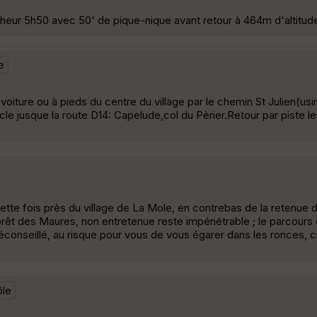
eur 5h50 avec 50' de pique-nique avant retour à 464m d'altitud
e
oiture ou à pieds du centre du village par le chemin St Julien(usi
 jusque la route D14: Capelude,col du Pèrier.Retour par piste le
te fois près du village de La Mole, en contrebas de la retenue d
orêt des Maures, non entretenue reste impénétrable ; le parcours
éconseillé, au risque pour vous de vous égarer dans les ronces, c
le