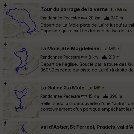
Tour du barrage de la verne
La Môle
Randonnée Pédestre
20 km
340 m
Départ de La Môle piste de Laïré jusqu'au val
Capelude qui rejoint l'extrémité du lac de la ve
La Mole,Ste Magdeleine
La Môle
Randonnée Pédestre
8 km
210 m
Départ de l'église. Boucle par la route des G
360°.Descente par piste de Lairé (à droite de l
La Galine :La Mole
La Môle
Randonnée Pédestre
15 km
390 m
Belle rando. à la decouverte d'une "autre" pa
contournement d'un portique empéchant les v
val d'Astier,St Ferreol, Pradels,val d'A