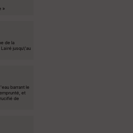
e »
ne de la
 Laïré jusqu\'au
'eau barrant le
 emprunté, et
rucifié de