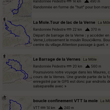
Randonnée Pédestre
14 km
490 m
Randonnée en forme de "huit" pour bon march
La Mole.Tour de lac de la Verne
La Môl
Randonnée Pédestre
22 km
370 m
Départ de barrage de la Verne : y accéder en v
Verne,Lotissement le moulin Roux)4kms. Boucle
centre du village.Attention passage à guet. »
Le Barrage de la Vernes
La Môle
Randonnée Pédestre
20 km
560 m
Poursuivons notre voyage dans les Maures, cet
cours de la Vernes. Une grande partie de la f
enregistré par le GPS est donc par endroits d
salsepareille avec »
boucle confinement VTT la mole
La Mô
VTT
14 km
240 m