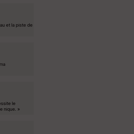
u et la piste de
ama
ssite le
e nique. »