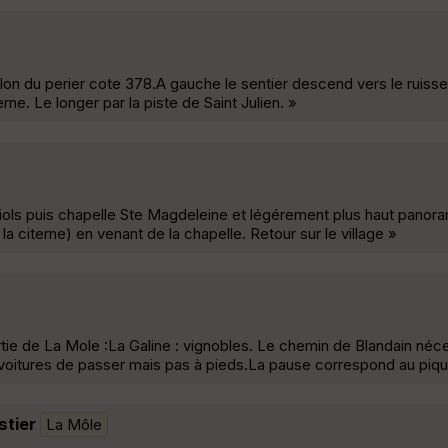
lon du perier cote 378.A gauche le sentier descend vers le ruissea
rne. Le longer par la piste de Saint Julien. »
uiols puis chapelle Ste Magdeleine et légérement plus haut panor
a citerne) en venant de la chapelle. Retour sur le village »
rtie de La Mole :La Galine : vignobles. Le chemin de Blandain néce
oitures de passer mais pas à pieds.La pause correspond au piqu
stier
La Môle