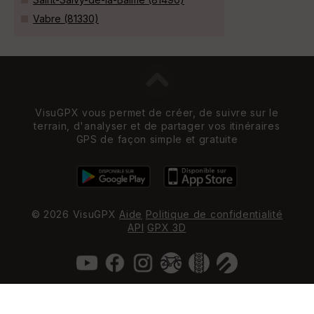
Vabre (81330)
VisuGPX vous permet de créer, de suivre sur le
terrain, d'analyser et de partager vos itinéraires
GPS de façon simple et gratuite
© 2026 VisuGPX
Aide
Politique de confidentialité
API
GPX 3D