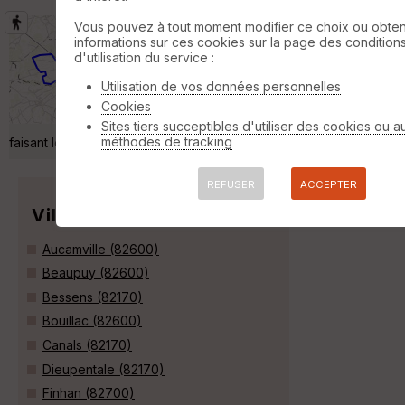
Vous pouvez à tout moment modifier ce choix ou obten
Aucamville, chemin de la Chapelle
informations sur ces cookies sur la page des condition
Saint Jean
Verdun-sur-Garonne
d'utilisation du service :
Randonnée Pédestre
12 km
110 m
Utilisation de vos données personnelles
A partir de la poste d'Aucamville, puis un
Cookies
passage par la chapelle, voir moulin,
Sites tiers succeptibles d'utiliser des cookies ou a
pigeonnier, maisons de caractère tout en
méthodes de tracking
faisant le tour du village. »
REFUSER
ACCEPTER
Villes
Aucamville (82600)
Beaupuy (82600)
Bessens (82170)
Bouillac (82600)
Canals (82170)
Dieupentale (82170)
Finhan (82700)