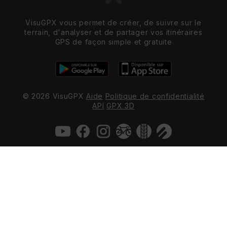
VisuGPX vous permet de créer, de suivre sur le
terrain, d'analyser et de partager vos itinéraires
GPS de façon simple et gratuite
© 2026 VisuGPX
Aide
Politique de confidentialité
API
GPX 3D