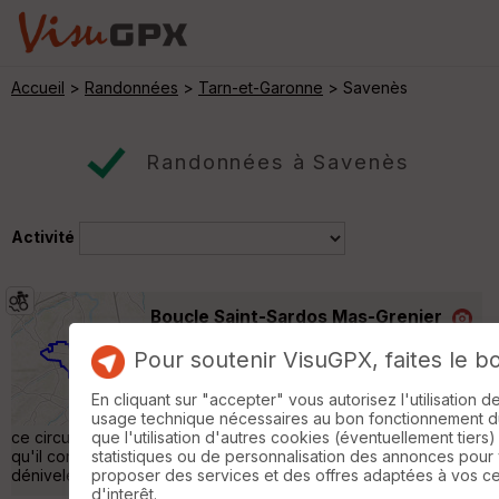
Accueil
>
Randonnées
>
Tarn-et-Garonne
> Savenès
Randonnées à Savenès
Activité
Boucle Saint-Sardos Mas-Grenier
Verdun-sur-Garonne
Pour soutenir VisuGPX, faites le b
VTT
25 km
130 m
En cliquant sur "accepter" vous autorisez l'utilisation 
Super boucle en nature ! Un peu de route
usage technique nécessaires au bon fonctionnement du 
très peu passagère et des chemins. J'ai fait
que l'utilisation d'autres cookies (éventuellement tiers)
ce circuit en courant pour un entrainement Trail mais je pense
statistiques ou de personnalisation des annonces pour
qu'il convient mieux en balade VTT, même si peu de
proposer des services et des offres adaptées à vos c
dénivelée. »
d'interêt.