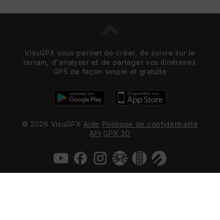
VisuGPX vous permet de créer, de suivre sur le
terrain, d'analyser et de partager vos itinéraires
GPS de façon simple et gratuite
© 2026 VisuGPX
Aide
Politique de confidentialité
API
GPX 3D