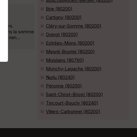
Bouchavesnes-Bergen (80200)
Brie (80200)
Cartigny (80200)
rcours.
Cléry-sur-Somme (80200)
te dans la somme
Doingt (80200)
it rien...
Estrées-Mons (80200)
Mesnil-Bruntel (80200)
Moislains (80760)
Monchy-Lagache (80200)
Nurlu (80240)
Péronne (80200)
Saint-Christ-Briost (80200)
Tincourt-Boucly (80240)
Villers-Carbonnel (80200)