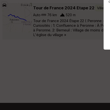
Tour de France 2024 Etape 22
Villers
Auto
76 km
520 m
Tour de France 2024 Étape 22 ( Peronne - Do
Curiosités : 1: Confluence à Peronne : À Per
à Peronne. 2: Berneuil : Village de moins de 5
L'église du village »