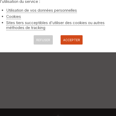
d'utilisation du service :
-Carbonnel
Utilisation de vos données personnelles
Cookies
mart-En-Ponthieu ) Étape de plaine Côte : Aucune côte sur le Pa
Sites tiers succeptibles d'utiliser des cookies ou autres
onne, coule la somme et également la Cologne. La Cologne se jet
méthodes de tracking
00 habitants, Berneuil possède un trésor. Au premier abord, on ne vo
REFUSER
ACCEPTER