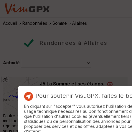
Accueil
>
Randonnées
>
Somme
> Allaines
Randonnées à Allaines
Activité
J5 La Somme et ses étangs.
Villers-Carbonnel
Pour soutenir VisuGPX, faites le b
Cyclotourisme
54 km
150 m
Du soleil au lever. Nous longeons le canal un
En cliquant sur "accepter" vous autorisez l'utilisation 
moment puis on quitte la V30 pour passer de
usage technique nécessaires au bon fonctionnement du 
l'autre côté. On tombe sur un cimetière de la guerre. Après,
que l'utilisation d'autres cookies (éventuellement tiers)
multitude d'étangs paisibles. Point de vue sur les étangs. Nous
statistiques ou de personnalisation des annonces pour
rejoindre la vélo route. Nous attendrons le camping de Corbie
proposer des services et des offres adaptées à vos c
sous une petite pluie. Courses au village pour manger à la
d'interêt.