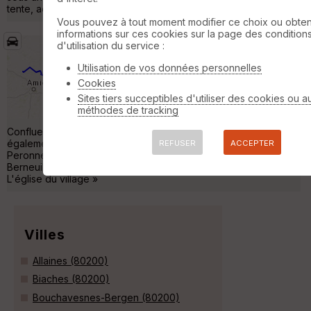
tente, accalmie, il a finalement peu plu. »
Vous pouvez à tout moment modifier ce choix ou obten
informations sur ces cookies sur la page des condition
d'utilisation du service :
Tour de France 2024 Etape 22
Villers-
Carbonnel
Utilisation de vos données personnelles
Auto
76 km
520 m
Cookies
Tour de France 2024 Étape 22 ( Peronne -
Sites tiers succeptibles d'utiliser des cookies ou a
Domart-En-Ponthieu ) Étape de plaine Côte :
méthodes de tracking
Aucune côte sur le Parcours. Curiosités : 1:
Confluence à Peronne : À Peronne, coule la somme et
également la Cologne. La Cologne se jette dans la somme à
REFUSER
ACCEPTER
Peronne. 2: Berneuil : Village de moins de 500 habitants,
Berneuil possède un trésor. Au premier abord, on ne voit rien...
L'église du village »
Villes
Allaines (80200)
Biaches (80200)
Bouchavesnes-Bergen (80200)