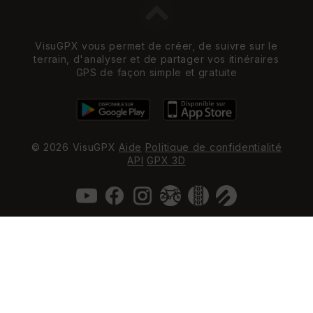
VisuGPX vous permet de créer, de suivre sur le
terrain, d'analyser et de partager vos itinéraires
GPS de façon simple et gratuite
© 2026 VisuGPX
Aide
Politique de confidentialité
API
GPX 3D