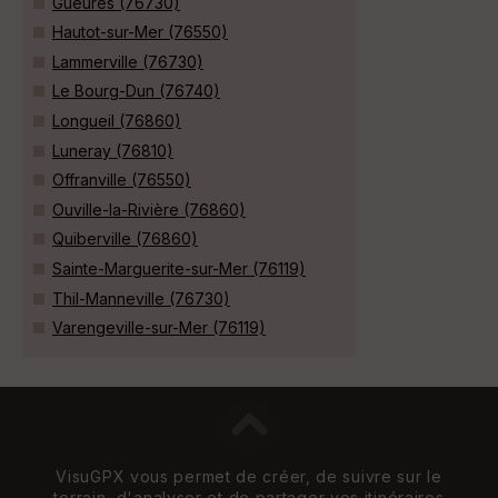
Gueures (76730)
Hautot-sur-Mer (76550)
Lammerville (76730)
Le Bourg-Dun (76740)
Longueil (76860)
Luneray (76810)
Offranville (76550)
Ouville-la-Rivière (76860)
Quiberville (76860)
Sainte-Marguerite-sur-Mer (76119)
Thil-Manneville (76730)
Varengeville-sur-Mer (76119)
VisuGPX vous permet de créer, de suivre sur le
terrain, d'analyser et de partager vos itinéraires