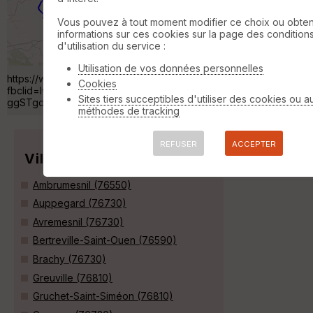
Varengeville-sur-Mer
Vous pouvez à tout moment modifier ce choix ou obten
VTT
66 km
440 m
informations sur ces cookies sur la page des condition
Pourville st aubin barentin trace realisé en
d'utilisation du service :
2017 a l'envers de celle ci, a faire a la suite
de celle ci pour un week end complet
Utilisation de vos données personnelles
https://www.visugpx.com/7uUdyG6po4?
Cookies
fbclid=IwAR37_LHf8lwfd1FESuWSY0WS89eAYX5NPg53ZpTuiuc
Sites tiers succeptibles d'utiliser des cookies ou a
ggSTgoCjPEQqhqa4 »
méthodes de tracking
REFUSER
ACCEPTER
Villes
Ambrumesnil (76550)
Auppegard (76730)
Avremesnil (76730)
Bertreville-Saint-Ouen (76590)
Brachy (76730)
Greuville (76810)
Gruchet-Saint-Siméon (76810)