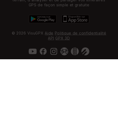
GPS de façon simple et gratuite
© 2026 VisuGPX
Aide
Politique de confidentialité
API
GPX 3D