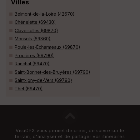
Villes
Belmont-de-la-Loire (42670)
Chénelette (69430)
Claveisolles (69870)
Monsols (69860)
Poule-les-Écharmeaux (69870)
Propières (69790)
Ranchal (69470)
Saint-Bonnet-des-Bruyères (69790)
Saint-Igny-de-Vers (69790)
Thel (69470)
VisuGPX vous permet de créer, de suivre sur le
terrain, d'analyser et de partager vos itinéraires