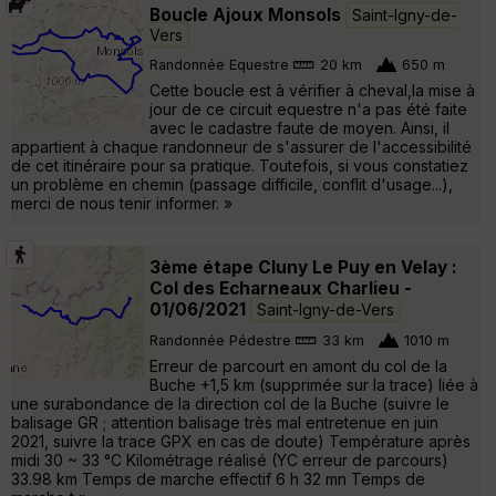
Boucle Ajoux Monsols
Saint-Igny-de-
Vers
Randonnée Equestre
20 km
650 m
Cette boucle est à vérifier à cheval,la mise à
jour de ce circuit equestre n'a pas été faite
avec le cadastre faute de moyen. Ainsi, il
appartient à chaque randonneur de s'assurer de l'accessibilité
de cet itinéraire pour sa pratique. Toutefois, si vous constatiez
un problème en chemin (passage difficile, conflit d'usage...),
merci de nous tenir informer. »
3ème étape Cluny Le Puy en Velay :
Col des Echarneaux Charlieu -
01/06/2021
Saint-Igny-de-Vers
Randonnée Pédestre
33 km
1010 m
Erreur de parcourt en amont du col de la
Buche +1,5 km (supprimée sur la trace) liée à
une surabondance de la direction col de la Buche (suivre le
balisage GR ; attention balisage très mal entretenue en juin
2021, suivre la trace GPX en cas de doute) Température après
midi 30 ~ 33 °C Kilométrage réalisé (YC erreur de parcours)
33.98 km Temps de marche effectif 6 h 32 mn Temps de