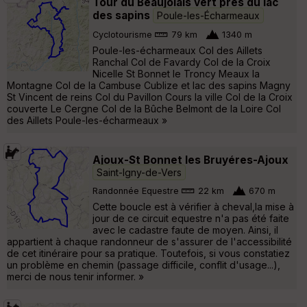
Tour du Beaujolais vert près du lac
des sapins
Poule-les-Écharmeaux
Cyclotourisme
79 km
1340 m
Poule-les-écharmeaux Col des Aillets
Ranchal Col de Favardy Col de la Croix
Nicelle St Bonnet le Troncy Meaux la
Montagne Col de la Cambuse Cublize et lac des sapins Magny
St Vincent de reins Col du Pavillon Cours la ville Col de la Croix
couverte Le Cergne Col de la Bûche Belmont de la Loire Col
des Aillets Poule-les-écharmeaux »
Ajoux-St Bonnet les Bruyéres-Ajoux
Saint-Igny-de-Vers
Randonnée Equestre
22 km
670 m
Cette boucle est à vérifier à cheval,la mise à
jour de ce circuit equestre n'a pas été faite
avec le cadastre faute de moyen. Ainsi, il
appartient à chaque randonneur de s'assurer de l'accessibilité
de cet itinéraire pour sa pratique. Toutefois, si vous constatiez
un problème en chemin (passage difficile, conflit d'usage...),
merci de nous tenir informer. »