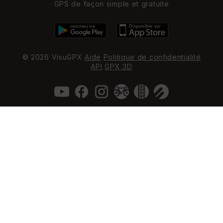
GPS de façon simple et gratuite
© 2026 VisuGPX
Aide
Politique de confidentialité
API
GPX 3D