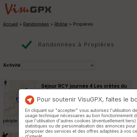
Accueil
>
Randonnées
>
Rhône
> Propières
Randonnées à Propières
Activité
Séjour RCY journée 4 Les crêtes du
Haut Beaujolais
Saint-Igny-de-Vers
Pour soutenir VisuGPX, faites le b
Randonnée Pédestre
28 km
800 m
4 ème étape du trek de 6 jours Propières
En cliquant sur "accepter" vous autorisez l'utilisation 
Matour La plus belle journée de tout le
usage technique nécessaires au bon fonctionnement du 
périple avec une météo et des paysages fantastiques »
que l'utilisation d'autres cookies (éventuellement tiers)
statistiques ou de personnalisation des annonces pour
proposer des services et des offres adaptées à vos c
d'interêt.