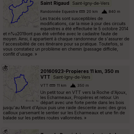
Saint Rigaud
Saint-Igny-de-Vers
Randonnée Equestre
20 km
840 m
Les tracés sont susceptibles de
modifications, car la mise à jour des circuits
equestres a été effectuée le 5 octobre 2014
et n%u2019ont pas été vérifiée avec le cadastre faute de
moyen. Ainsi, il appartient à chaque randonneur de s'assurer de
l'accessibilité de ces itinéraire pour sa pratique. Toutefois, si
vous constatiez un problème en chemin (passage difficile,
conflit d'usage. »
20160923-Propieres 11 km, 350 m
VTT
Saint-Igny-de-Vers
VTT
11 km
350 m
Un petit tour en VTT vers la Roche d'Ajoux,
les Echarmeaux, Propières et retour. Un
départ avec une forte pente dans les bois
jusqu'au Mont d'Ajoux puis une raide descente avec des gros
cailloux parsemant le sentier sur les Echarmeaux et une fin de
balade sur les petites routes vallonnées. »