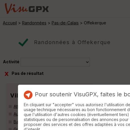
Accueil
>
Randonnées
>
Pas-de-Calais
> Offekerque
Randonnées à Offekerque
Activité
Pas de résultat
Pour soutenir VisuGPX, faites le b
Villes
En cliquant sur "accepter" vous autorisez l'utilisation 
Attaques (62730)
usage technique nécessaires au bon fonctionnement du 
Audruicq (62370)
que l'utilisation d'autres cookies (éventuellement tiers)
statistiques ou de personnalisation des annonces pour
Balinghem (62610)
proposer des services et des offres adaptées à vos c
d'interêt.
Grand-Fort-Philippe (59153)