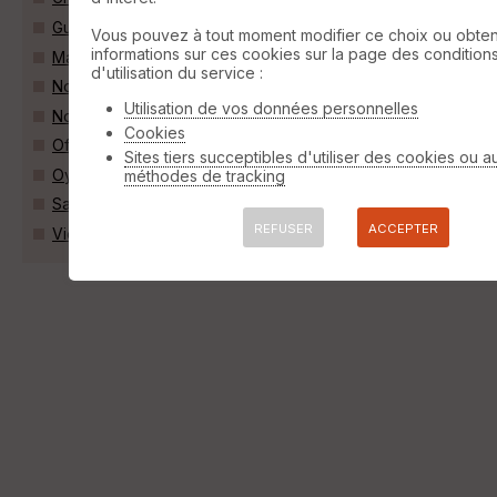
Guemps (62370)
Vous pouvez à tout moment modifier ce choix ou obten
informations sur ces cookies sur la page des condition
Marck (62730)
d'utilisation du service :
Nortkerque (62370)
Utilisation de vos données personnelles
Nouvelle-Église (62370)
Cookies
Offekerque (62370)
Sites tiers succeptibles d'utiliser des cookies ou a
Oye-Plage (62215)
méthodes de tracking
Saint-Omer-Capelle (62162)
REFUSER
ACCEPTER
Vieille-Église (62162)