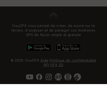
VisuGPX vous permet de créer, de suivre sur le
terrain, d'analyser et de partager vos itinéraires
GPS de façon simple et gratuite
© 2026 VisuGPX
Aide
Politique de confidentialité
API
GPX 3D