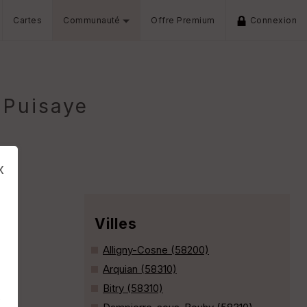
Cartes
Communauté
Offre Premium
Connexion
-Puisaye
x
Villes
Alligny-Cosne (58200)
Arquian (58310)
Bitry (58310)
s