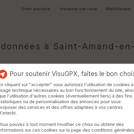
Créer une trace
Visualiser une trace
Bibliothèque
données à Saint-Amand-en
Pour soutenir VisuGPX, faites le bon choi
En cliquant sur "accepter" vous autorisez l'utilisation de cookies à
usage technique nécessaires au bon fonctionnement du site, ainsi
que l'utilisation d'autres cookies (éventuellement tiers) à des fins
statistiques ou de personnalisation des annonces pour vous
proposer des services et des offres adaptées à vos centres
d'interêt.
Vous pouvez à tout moment modifier ce choix ou obtenir des
informations sur ces cookies sur la page des conditions générale