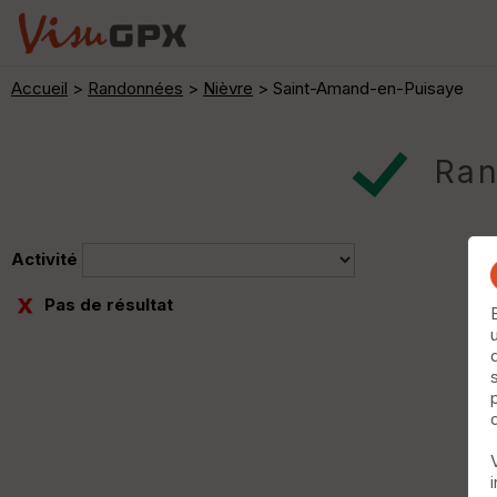
Accueil
>
Randonnées
>
Nièvre
> Saint-Amand-en-Puisaye
Ran
Activité
Pas de résultat