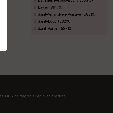
Dampierre-sous-Bouhy (58310)
Lavau (89170)
Saint-Amand-en-Puisaye (58310)
Saint-Loup (58200)
Saint-Vérain (58310)
res GPS de façon simple et gratuite