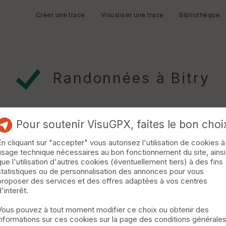
Créer une trace
Visualiser une trace
Bibliothèque
Randonnées à Bitry
Pour soutenir VisuGPX, faites le bon choi
En cliquant sur "accepter" vous autorisez l'utilisation de cookies à
usage technique nécessaires au bon fonctionnement du site, ainsi
que l'utilisation d'autres cookies (éventuellement tiers) à des fins
statistiques ou de personnalisation des annonces pour vous
proposer des services et des offres adaptées à vos centres
d'interêt.
Vous pouvez à tout moment modifier ce choix ou obtenir des
informations sur ces cookies sur la page des conditions générale