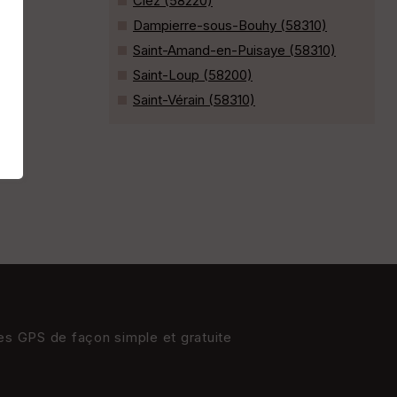
Ciez (58220)
Dampierre-sous-Bouhy (58310)
Saint-Amand-en-Puisaye (58310)
Saint-Loup (58200)
Saint-Vérain (58310)
res GPS de façon simple et gratuite