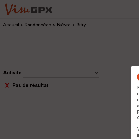
Accueil
>
Randonnées
>
Nièvre
> Bitry
Activité
Pas de résultat