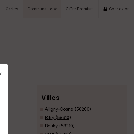
Cartes
Communauté
Offre Premium
Connexion
x
Villes
Alligny-Cosne (58200)
Bitry (58310)
Bouhy (58310)
s