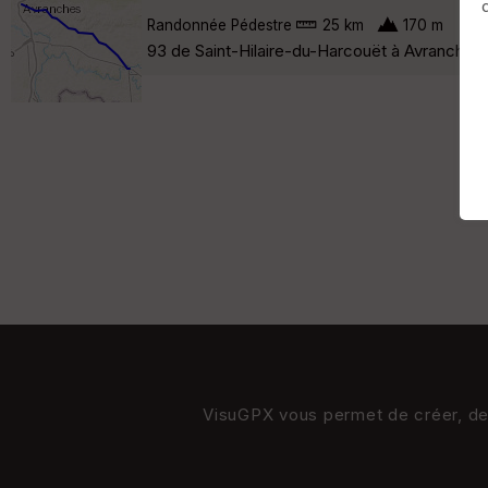
Randonnée Pédestre
25 km
170 m
93 de Saint-Hilaire-du-Harcouët à Avranches
VisuGPX vous permet de créer, de s