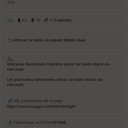
d
11:01
é
p
ar
t
52
75
11 [
Légende
]
ar
ri
v
Afficher la météo au départ (Météo Blue)
é
e
C
Itinéraires Randonnée Pédestre autour de
Saint-Hilaire-du-
ou
Harcouët
le
·
ur
Les plus belles randonnées autour de Saint-Hilaire-du-
Harcouët
URL permanente de la page
Ep
https://www.visugpx.com/OmvfyoHgAT
ai
ss
eu
Télécharger le fichier
GPX
KML
r