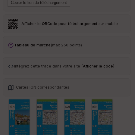
Tr
an
sp
Afficher le QRCode pour téléchargement sur mobile
ar
en
ce
Tableau de marche
(max 250 points)
Po
int
illé
Intégrez cette trace dans votre site [
Afficher le code
]
s
S
Cartes IGN correspondantes
e
n
s
St
re
et
Vi