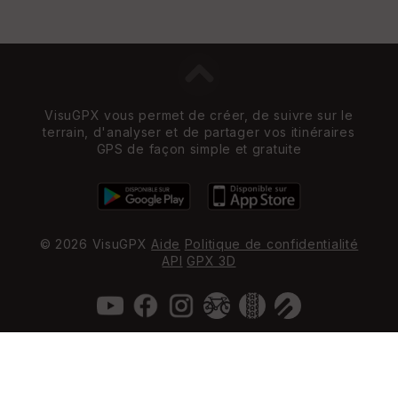
VisuGPX vous permet de créer, de suivre sur le
terrain, d'analyser et de partager vos itinéraires
GPS de façon simple et gratuite
© 2026 VisuGPX
Aide
Politique de confidentialité
API
GPX 3D