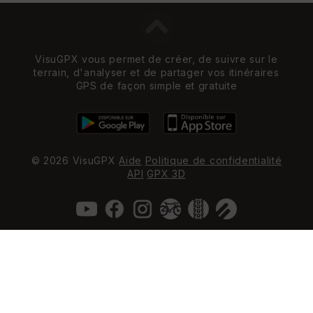
VisuGPX vous permet de créer, de suivre sur le
terrain, d'analyser et de partager vos itinéraires
GPS de façon simple et gratuite
© 2026 VisuGPX
Aide
Politique de confidentialité
API
GPX 3D