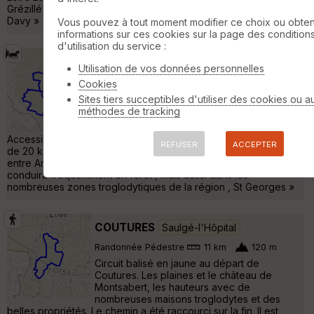
Grézillé Un hébergement est possible au Domaine de Bois
Davy »
Vous pouvez à tout moment modifier ce choix ou obten
informations sur ces cookies sur la page des condition
d'utilisation du service :
49 - Grésillé-Louère 34 km.
Utilisation de vos données personnelles
Saulgé-l'Hôpital
Cookies
Sites tiers succeptibles d'utiliser des cookies ou a
Randonnée en attelage
34 km
240 m
méthodes de tracking
Cet itinéraire fait partie de la collection de
EquiLiberté : http://www.equiliberte.org
Accessible Aux Attelages un raccourci est possible, circuit court
REFUSER
ACCEPTER
de 20 kms Départ : parking, rue des lavandières à mi-chemin
entre Angers et Saumur , ce circuit au départ de Grésillé vous
conduira fréquemment en forêt , mais aussi dans les
nombreuses zones troglodytiques de la région , St Georges »
COUTURES
Saulgé-l'Hôpital
Randonnée Pédestre
11 km
120 m
Circuit balisé en jaune au départ de
Coutures. Les plaines et le château de
Montsabert, les hauteurs avec de
nombreuses maisons troglodytes et des
belles propriétés. Le chemin a été raccourci sur la fin. Il est