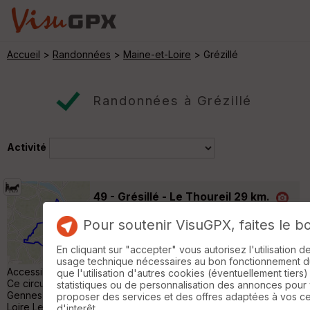
Accueil
>
Randonnées
>
Maine-et-Loire
> Grézillé
Randonnées à Grézillé
Activité
49 - Grésillé - Le Thoureil 29 km.
Saulgé-l'Hôpital
Pour soutenir VisuGPX, faites le b
Randonnée en attelage
29 km
260 m
Cet itinéraire fait partie de la collection de
En cliquant sur "accepter" vous autorisez l'utilisation 
EquiLiberté : http://www.equiliberte.org
usage technique nécessaires au bon fonctionnement du 
Accessible Aux Attelages Départ : parking, rue des lavandières
que l'utilisation d'autres cookies (éventuellement tiers)
Ce circuit au départ de grésillé vous conduit au nord de
statistiques ou de personnalisation des annonces pour
Gennes , puis au Thoureil , site exceptionnel des bords de
proposer des services et des offres adaptées à vos c
Loire Le circuit est jumelable avec l'autre circuit partant de
d'interêt.